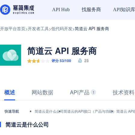
找服务商
API知识
API Hub
开放平台首页
开发者工具
低代码开发
简道云 API 服务商
>
>
>
简道云 API 服务商
评分 53/100
23
网站数据
API产品
技术资料
概述
1
快速导航
简道云是什么公司
简道云的API接口（产品与功能）
简道云 AP
简道云是什么公司