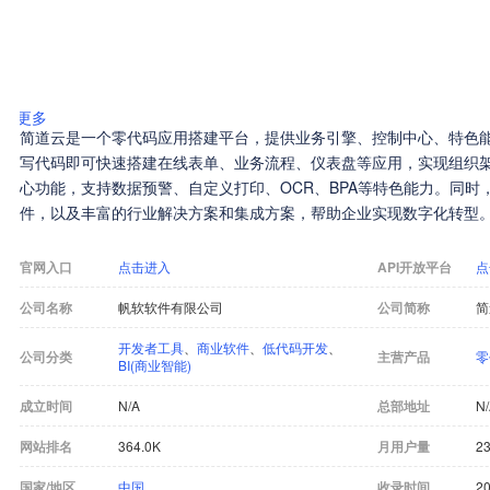
更多
简道云是一个零代码应用搭建平台，提供业务引擎、控制中心、特色
写代码即可快速搭建在线表单、业务流程、仪表盘等应用，实现组织
心功能，支持数据预警、自定义打印、OCR、BPA等特色能力。同时
件，以及丰富的行业解决方案和集成方案，帮助企业实现数字化转型
官网入口
点击进入
API开放平台
点
公司名称
帆软软件有限公司
公司简称
简
开发者工具
、
商业软件
、
低代码开发
、
公司分类
主营产品
零
BI(商业智能)
成立时间
N/A
总部地址
N
网站排名
364.0K
月用户量
23
国家/地区
中国
收录时间
20