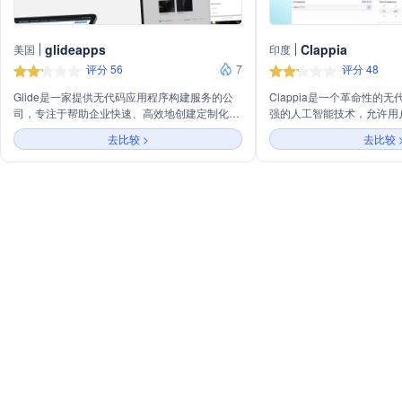
glideapps
Clappia
美国
印度
评分 56
7
评分 48
Glide是一家提供无代码应用程序构建服务的公
Clappia是一个革命性的
司，专注于帮助企业快速、高效地创建定制化、
强的人工智能技术，允许用
AI驱动的应用程序，无需编写代码。主要业务包
创建定制的应用程序以满足
去比较 >
去比较 
括构建客户门户、仪表板、CRM系统、知识库
供从移动应用构建到托管和
和库存管理等工具，旨在整合数据、提高工作效
骤，支持选择和定制预编码
率并满足特定业务需求。
程，以及设置实时仪表板和报告
构建的应用程序包括Web、An
本，适用于所有设备，帮助
件系统。