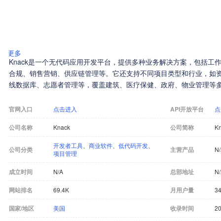
更多
Knack是一个无代码应用开发平台，提供多种业务解决方案，包括工
合规、销售营销、供应链管理等。它还支持不同项目类型和行业，如资
线数据库、志愿者管理等，覆盖建筑、医疗保健、政府、物业管理等
官网入口
点击进入
API开放平台
点
公司名称
Knack
公司简称
K
开发者工具
、
商业软件
、
低代码开发
、
公司分类
主营产品
N
项目管理
成立时间
N/A
总部地址
N
网站排名
69.4K
月用户量
34
国家/地区
美国
收录时间
20