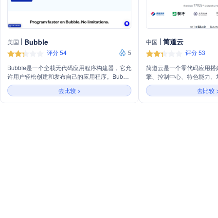
简道云
Bubble
美国
中国
评分 54
5
评分 53
Bubble是一个全栈无代码应用程序构建器，它允
简道云是一个零代码应用搭
许用户轻松创建和发布自己的应用程序。Bubble
擎、控制中心、特色能力、
提供了一个直观的拖放界面，使得无需编程知识
户无需编写代码即可快速搭
去比较 >
去比较 
即可构建复杂的应用。它支持前端和后端开发，
程、仪表盘等应用，实现组
包括数据库、用户界面和业务逻辑。用户可以免
消息通知等控制中心功能，
费开始使用Bubble，利用其强大的功能来实现创
义打印、OCR、BPA等特
意和商业想法。
提供CRM、知识库等场景
业解决方案和集成方案，帮
型。