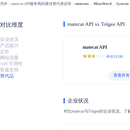
另外，matecat API服务商的最佳替代者还有：
niutrans
、
MotaWord
、
Systran
matecat API vs Tolgee API
对比维度
企业状况
产品能力
matecat API
定价
评分55/100
网站流量
API 可用性
客服支持
查看所有
替代品
企业状况
对比matecat与Tolgee的企