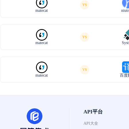
VS
matecat
niut
VS
matecat
Syst
VS
matecat
百度
API平台
API大全