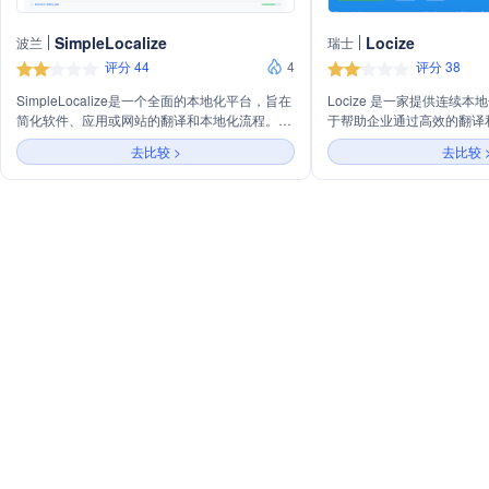
SimpleLocalize
Locize
波兰
瑞士
评分 44
4
评分 38
SimpleLocalize是一个全面的本地化平台，旨在
Locize 是一家提供连续
简化软件、应用或网站的翻译和本地化流程。它
于帮助企业通过高效的翻译
为开发者、翻译者、项目经理和设计师提供了一
间和成本。主要业务包括提
去比较 >
去比较 
系列工具和集成选项，包括实时翻译编辑器、自
成本效益的翻译管理、与流
动化翻译、公共建议、命令行工具和Visual
成、跨平台本地化、高质量
Studio Code扩展等。SimpleLocalize的核心功
新、响应式支持以及可扩展性。
能包括翻译托管、团队分析、活动跟踪和语言分
能翻译记忆和历史跟踪功能
析，以提高翻译效率和质量。
以满足不同项目的需求。