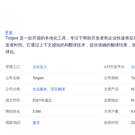
更多
Tolgee 是一款开源的本地化工具，专注于帮助开发者和企业快速将
发者时间。它通过上下文感知的AI翻译技术，提供准确的翻译结果，
球化。
官网入口
点击进入
API开放平台
点
公司名称
Tolgee
公司简称
To
公司分类
生活服务
、
语言翻译
主营产品
N
成立时间
2021年成立
总部地址
N
网站排名
3.0M
月用户量
9.
国家/地区
捷克
收录时间
20