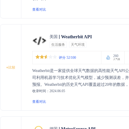
查看对比
Weatherbit API
美国
生活服务
天气环境
260
评分 52/100
人气值
+
比较
Weatherbit是一家提供全球天气数据的高性能天气
司利用机器学习技术优化天气模型，减少预测误差，并
预报。Weatherbit的历史天气API覆盖超过20年的
收录时间：2024.06.05
天气数据和预测服务，支持从1公里到13公里的空间分辨率。
2017年以来可用性超过99.999%，为企业提供快速可
查看对比
MeteoSource API
德国