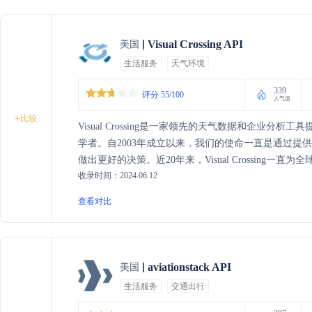
Visual Crossing API
美国
生活服务
天气环境
339
评分 55/100
人气值
+
比较
Visual Crossing是一家领先的天气数据和企业
学者。自2003年成立以来，我们的使命一直是通过提
做出更好的决策。近20年来，Visual Crossin
收录时间：2024.06.12
据API通过为应用程序、代码和全球网页提供最低成
天气数据、天气预报、气候摘要、历史天气预报还是专
查看对比
Visual Crossing都能为您提供所需的任何天气项目数据
aviationstack API
美国
生活服务
交通出行