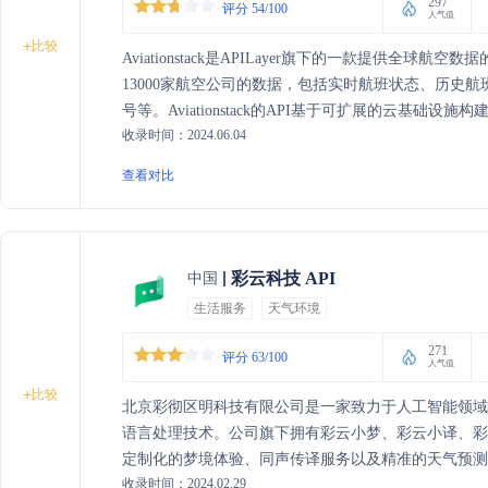
297
评分 54/100
人气值
+
比较
Aviationstack是APILayer旗下的一款提供全球
13000家航空公司的数据，包括实时航班状态、历史
号等。Aviationstack的API基于可扩展的云基
收录时间：2024.06.04
量。它为开发者提供了一个强大的工具，用于构建预
踪应用程序。Aviationstack提供免费计划，每月1
查看对比
规模的需求。
彩云科技 API
中国
生活服务
天气环境
271
评分 63/100
人气值
+
比较
北京彩彻区明科技有限公司是一家致力于人工智能领
语言处理技术。公司旗下拥有彩云小梦、彩云小译、
定制化的梦境体验、同声传译服务以及精准的天气预测
收录时间：2024.02.29
不同领域的应用，旨在通过技术提升人们的生活质量和