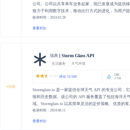
公司。公司以共享单车业务起家，现已发展成为提供
致力于利用数字技术，推动出行方式的进化，为用户
收录时间：2024.03.28
车、顺风车、聚合打车、电动车、换电服务以及租车
保的出行体验。
查看对比
Storm Glass API
瑞典
生活服务
天气环境
199
评分 51/100
人气值
+
比较
Stormglass.io 是一家提供全球天气 API 的
报和历史数据。该公司的 API 服务覆盖了包括海洋
域。Stormglass.io 以其简单灵活的定价策略、
收录时间：2024.06.11
信赖。通过 Stormglass.io AI，用户可以访问
个天气源的复杂性。
查看对比