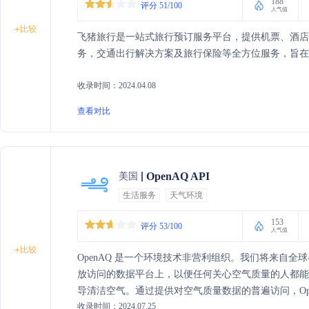
188
评分 51/100
人气值
+
比较
飞猪旅行是一站式旅行预订服务平台，提供机票、酒店
务，交通出行解决方案及旅行保险等全方位服务，旨在
收录时间：2024.04.08
查看对比
OpenAQ API
美国
生活服务
天气环境
153
评分 53/100
人气值
+
比较
OpenAQ 是一个环境技术非营利组织。我们将来自
放访问的数据平台上，以便任何关心空气质量的人都
导清洁空气。通过提供对空气质量数据的普遍访问，Op
收录时间：2024.07.25
——获得清洁空气的机会不平等。