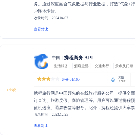
务。通过深度融合气象数据与行业数据，打造“气象+
户降本增效。
收录时间：2024.04.07
查看对比
携程商务 API
中国
生活服务
酒店旅游
交通出行
景点及门票
350
评分 61/100
人气值
+
比较
携程旅行网是中国领先的在线旅行服务公司，提供全
订查询、旅游度假、商旅管理等。用户可以通过携程
值机选座、退票改签等服务。此外，携程还提供火车
收录时间：2023.12.25
以及汽车票、船票、租车、接送机站等交通服务。同
务，满足用户多样化的旅行需求。
查看对比