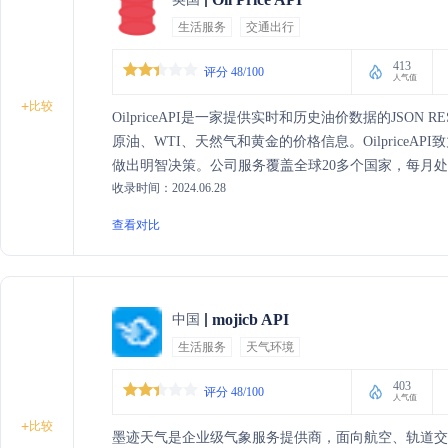
生活服务
交通出行
413
评分 48/100
人气值
+
比较
OilpriceAPI是一家提供实时和历史油价数据的JSON
原油、WTI、天然气和黄金的价格信息。Oilprice
做出明智决策。公司服务覆盖全球20多个国家，每月处理
收录时间：2024.06.28
OilpriceAPI的API集成简单，易于使用，支持多种编
查看对比
mojicb API
中国
生活服务
天气环境
403
评分 48/100
人气值
+
比较
墨迹天气是企业级气象服务提供商，面向航空、轨道