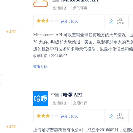
生活服务
天气环境
235
评分 51/100
人气值
+
比较
Meteosource API 可以查询全球任何地方的天
30 天的小时级和天级预报、美国、欧盟和加拿大的恶劣
进的机器学习技术和多种天气模型，以最小化误差和
收录时间：2024.06.07
率的天气地图，可在地图应用中叠加显示降水、温度
据基于实际测量，可获取全球任何地点的历史天气数据
查看对比
哈啰 API
中国
生活服务
交通出行
211
评分 61/100
人气值
+
比较
上海哈啰普惠科技有限公司，成立于2016年9月，总