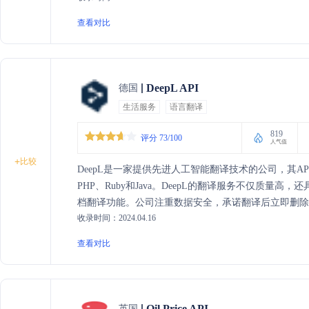
网、智能硬件和车联网等多个行业，致力于通过专业的
查看对比
策。
DeepL API
德国
生活服务
语言翻译
819
评分 73/100
人气值
+
比较
DeepL是一家提供先进人工智能翻译技术的公司，其API支持
PHP、Ruby和Java。DeepL的翻译服务不仅质量
档翻译功能。公司注重数据安全，承诺翻译后立即删除文
收录时间：2024.04.16
站、商务沟通和产品中，帮助企业拓展多语言市场，提高
术支持，助力开发者构建和集成翻译功能。
查看对比
Oil Price API
英国