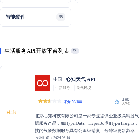
智能硬件
68
生活服务API开放平台列表
521
心知天气 API
中国
生活服务
天气环境
4.8K
评分 50/100
人气值
+
比较
北京心知科技有限公司是一家专业提供企业级高精度
据服务产品，如HyperData、HyperBot和HyperI
技的气象数据服务具有公里级精度、分钟级更新频率，以
收录时间：2024.03.19
数据源，确保数据的准确、稳定和全面。公司服务覆