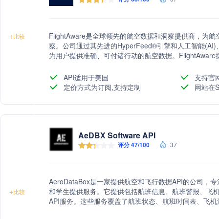
FlightAware是全球领先的航空数据和洞察提供商
+
比较
察。公司通过其先进的HyperFeed®引擎和人工智能(A
为用户提供准确、可付诸行动的航空数据。FlightAware提供的
Firehose、FlightAware Foresight、快速报告、定制报告
FlightAware Global、FlightAware FBO Toolbox、
API适用于美国
支持官
到企业客户的不同需求。公司成立于2024年，总部位于
定价方式为订阅,支持定制
网站在S
AeDBX Software API
评分 47/100
37
AeroDataBox是一家提供航空和飞行数据API的公
和学生提供服务。它提供包括航班信息、航班警报、飞
+
比较
API服务。这些服务覆盖了航班状态、航班时间表、飞
方面。AeroDataBox的API旨在支持航空爱好者和