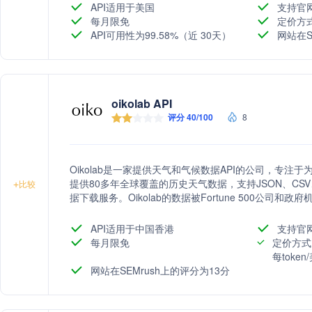
API适用于美国
支持官
每月限免
定价方
API可用性为99.58%（近 30天）
网站在S
oikolab API
评分 40/100
8
Oikolab是一家提供天气和气候数据API的公司，专
提供80多年全球覆盖的历史天气数据，支持JSON、CS
+
比较
据下载服务。Oikolab的数据被Fortune 500公
究人员。
API适用于中国香港
支持官
每月限免
定价方式
每toke
网站在SEMrush上的评分为13分