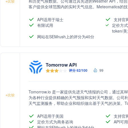
和历史气候数据。公司通过其先进的Weather API，结
+
比较
客户提供全球范围内的实时天气信息。Meteomatic
高数据的本地化准确性。此外，公司还提供Meteodro
Meteobase天气数据可视化工具，帮助用户更好地理解和
API适用于瑞士
支持官
质量的天气数据支持能源转型、提高操作效率，并在多
有限试用
定价方式
token
网站在SEMrush上的评分为40分
Tomorrow API
评分 62/100
99
Tomorrow.io 是一家提供先进天气情报的公司，通过其Weather I
+
比较
为各种行业提供精确的天气预报和实时天气数据。公司
天气监测服务，帮助企业和组织做出基于天气的决策。Tom
包括空气质量、花粉计数和火灾指数等，满足不同行业的需求。
Weather Monitoring API，增强地图应用的天气信
API适用于美国
支持官
定价方式为商务咨询
API可
网站在SEMrush上的评分为64分