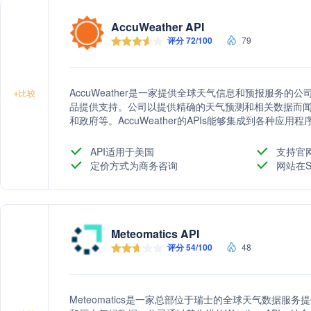
AccuWeather API
评分 72/100
79
AccuWeather是一家提供全球天气信息和预报服务的
+
比较
品提供支持。公司以提供精确的天气预测和相关数据而
和政府等。AccuWeather的APIs能够集成到各种
关信息，帮助用户做出更好的决策。
API适用于美国
支持官
定价方式为商务咨询
网站在S
Meteomatics API
评分 54/100
48
Meteomatics是一家总部位于瑞士的全球天气数据