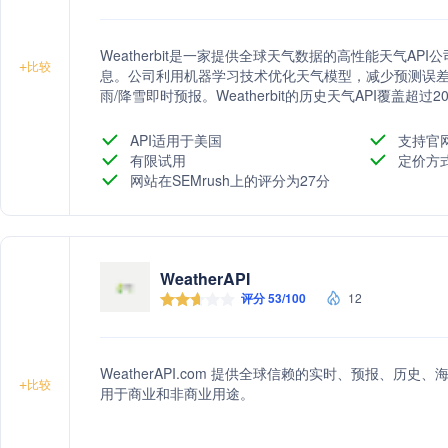
Weatherbit是一家提供全球天气数据的高性能天气A
+
比较
息。公司利用机器学习技术优化天气模型，减少预测误差
雨/降雪即时预报。Weatherbit的历史天气API覆盖超
公司还提供超本地天气数据和预测服务，支持从1公里到13公里
多个数据中心托管，自2017年以来可用性超过99.99
API适用于美国
支持官
有限试用
定价方
网站在SEMrush上的评分为27分
WeatherAPI
评分 53/100
12
WeatherAPI.com 提供全球信赖的实时、预报、历史
+
比较
用于商业和非商业用途。