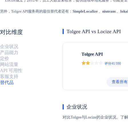
Locize成立于2012年，员工人数暂未收录，提供连续本地化服务，功
另外，Tolgee API服务商的最佳替代者还有：
SimpleLocalize
、
niutrans
、
loka
Tolgee API vs Locize API
对比维度
企业状况
产品能力
Tolgee API
定价
评分41/100
网站流量
API 可用性
客服支持
查看所有
替代品
企业状况
对比Tolgee与Locize的企业