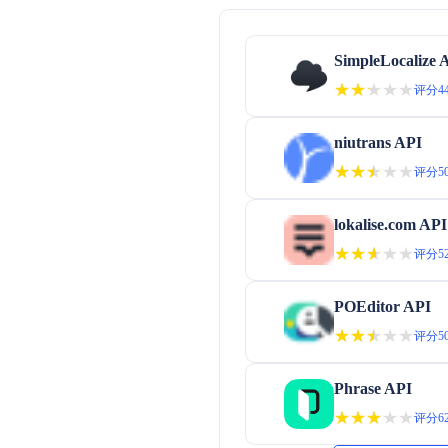
SimpleLocalize 
★★★★★
★★★★★
评分44
niutrans API
★★★★★
★★★★★
评分50
lokalise.com API
★★★★★
★★★★★
评分52
POEditor API
★★★★★
★★★★★
评分50
Phrase API
★★★★★
★★★★★
评分62