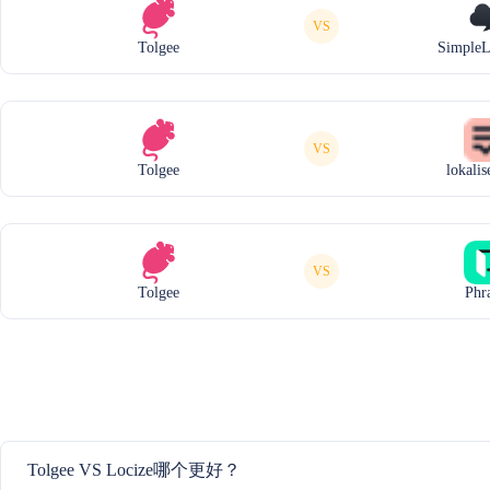
VS
Tolgee
SimpleL
VS
Tolgee
lokali
VS
Tolgee
Phr
Tolgee VS Locize哪个更好？