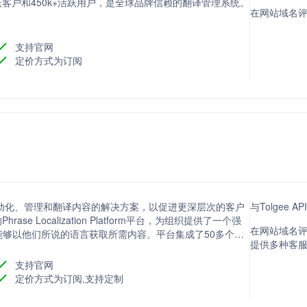
+活跃客户和450k+活跃用户，是全球品牌信赖的翻译管理系统。
在网站域名评分
支持官网
定价方式为订阅
供自动化、管理和翻译内容的解决方案，以促进更深层次的客户
与Tolgee
e Localization Platform平台，为组织提供了一个强
在网站域名评分
够以他们所说的语言获取所需内容。平台集成了50多个系
提供多种客
择的全自动化解决方案，确保在规模化的同时优化团队并最
析工具和定制的AI服务，帮助企业实现数据驱动的本地化决
支持官网
定价方式为订阅,支持定制