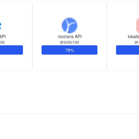
API
niutrans API
lokal
00
评分50/100
评
78%