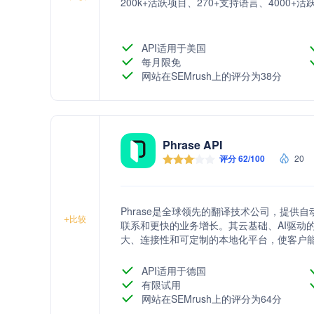
200k+活跃项目、270+支持语言、4000
API适用于美国
每月限免
网站在SEMrush上的评分为38分
Phrase API
评分 62/100
20
Phrase是全球领先的翻译技术公司，提
+
比较
联系和更快的业务增长。其云基础、AI驱动的Phras
大、连接性和可定制的本地化平台，使客户能
统，支持从机器翻译到质量评分和供应商选
大化质量。此外，Phrase还提供深入的分
API适用于德国
策。
有限试用
网站在SEMrush上的评分为64分