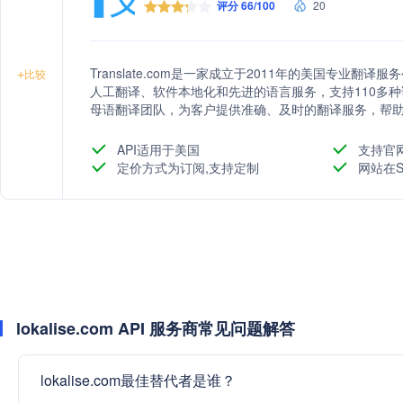
评分 66/100
20
Translate.com是一家成立于2011年的美国专业
+
比较
人工翻译、软件本地化和先进的语言服务，支持110多种语言对
母语翻译团队，为客户提供准确、及时的翻译服务，帮
站、软件、应用程序、技术或医疗文档等在内的商业翻译和本地
HubSpot、WordPress、Weebly等流行在线平台集成。
API适用于美国
支持官
定价方式为订阅,支持定制
网站在S
lokalise.com API 服务商常见问题解答
lokalise.com最佳替代者是谁？