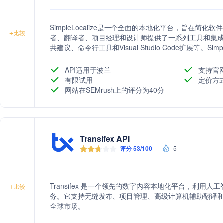
SimpleLocalize是一个全面的本地化平台，旨在
+
比较
者、翻译者、项目经理和设计师提供了一系列工具和集
共建议、命令行工具和Visual Studio Code扩展等。Si
析、活动跟踪和语言分析，以提高翻译效率和质量。
API适用于波兰
支持官
有限试用
定价方
网站在SEMrush上的评分为40分
Transifex API
评分 53/100
5
Transifex 是一个领先的数字内容本地化平台，利
+
比较
务。它支持无缝发布、项目管理、高级计算机辅助翻译
全球市场。