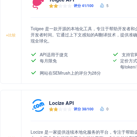
评分 41/100
5
Tolgee 是一款开源的本地化工具，专注于帮助开发
开发者时间。它通过上下文感知的AI翻译技术，提供准
+
比较
现全球化。
API适用于捷克
支持官
每月限免
定价方式
每toke
网站在SEMrush上的评分为28分
Locize API
评分 38/100
0
Locize 是一家提供连续本地化服务的平台，专注于