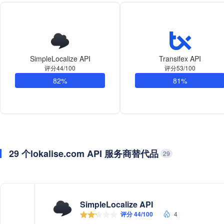
SimpleLocalize API
Transifex API
评分44/100
评分53/100
82%
81%
29 个lokalise.com API 服务商替代品
29
SimpleLocalize API
评分 44/100
4