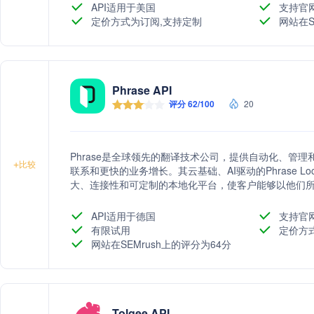
API适用于美国
支持官
定价方式为订阅,支持定制
网站在S
Phrase API
评分 62/100
20
Phrase是全球领先的翻译技术公司，提供自动化、管
+
比较
联系和更快的业务增长。其云基础、AI驱动的Phrase Local
大、连接性和可定制的本地化平台，使客户能够以他们所
统，支持从机器翻译到质量评分和供应商选择的全自动
大化质量。此外，Phrase还提供深入的分析工具和定制
API适用于德国
支持官
策。
有限试用
定价方
网站在SEMrush上的评分为64分
Tolgee API