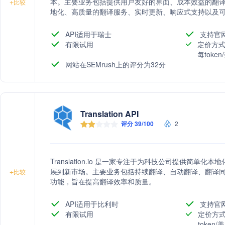
本。主要业务包括提供用户友好的界面、成本效益的翻
+
比较
地化、高质量的翻译服务、实时更新、响应式支持以及可扩
踪功能，以及多租户支持，以满足不同项目的需求。
API适用于瑞士
支持官
有限试用
定价方式
每toke
网站在SEMrush上的评分为32分
Translation API
评分 39/100
2
Translation.io 是一家专注于为科技公司提供简
展到新市场。主要业务包括持续翻译、自动翻译、翻译
+
比较
功能，旨在提高翻译效率和质量。
API适用于比利时
支持官
有限试用
定价方式
token