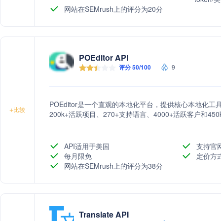
网站在SEMrush上的评分为20分
POEditor API
评分 50/100
9
POEditor是一个直观的本地化平台，提供核心本地化
+
比较
200k+活跃项目、270+支持语言、4000+活跃客户和
API适用于美国
支持官
每月限免
定价方
网站在SEMrush上的评分为38分
Translate API