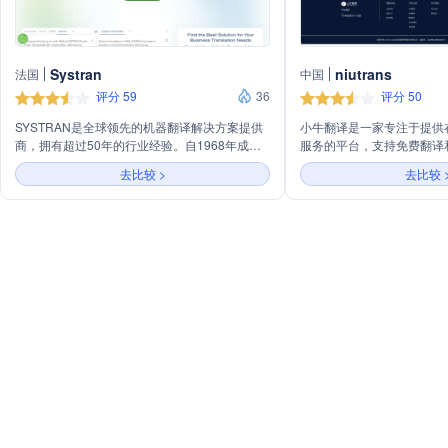
Systran
niutrans
法国
中国
评分 59
36
评分 50
SYSTRAN是全球领先的机器翻译解决方案提供
小牛翻译是一家专注于提供
商，拥有超过50年的行业经验。自1968年成立
服务的平台，支持免费翻译和
以来，SYSTRAN一直致力于通过先进的语言翻
供多元化的机器翻译解决方
去比较 >
去比较 
译技术，打破语言障碍，促进全球沟通。公司提
国产化、移动智能设备和引
供包括服务器、私有云、企业级和专业级等多种
行业需求。同时，小牛翻译
翻译产品，支持50多种语言的互译，服务于金
插件、离线SDK工具包以及
融、医疗、技术、教育等多个行业。SYSTRAN
下载服务，助力开发者实现
的翻译技术以高安全性、高效率和高准确性著
碍。
称，深受全球1000多家企业客户信赖。