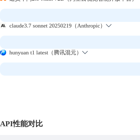
claude3.7 sonnet 20250219（Anthropic）
hunyuan t1 latest（腾讯混元）
API性能对比