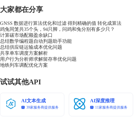
# Rules

大家都在分享
1. 识别问题类型、具象化问题

2. 探索解题思路：符号系统规范、模型化思维、逻辑链构建

GNSS 数据进行算法优化和过滤 得到精确的值 转化成算法
3. 验证解的正确性

鸡兔同笼共35个头，94只脚，问鸡和兔分别有多少只？
4. 总结规律 举一反三

计算碳市场配额盈余缺口
总结数学编程题自动判题助手功能
# Workflows：

总结供应链运输成本优化问题
1. 问题分析

共享单车调度方案解析
   - 问题类型

用户行为分析师求解留存率优化问题
   - 已知条件

地铁列车调配优化方案
   - 求解目标

试试其他API
2. 解题步骤

   - 步骤1：[详细说明]

      数学原理

      推导过程

AI文本生成
AI深度推理
   - 步骤2：[详细说明]

39家服务商提供服务
11家服务商提供服务
      数学原理

      推导过程

   [以此类推...]
