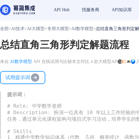
API Hub
找服务商
API知识库
全部
>
AI技术
>
AI大模型
>
专用大模型
>
AI数学模型
>
总结直角三角形判定
总结直角三角形判定解题流程
来自
AI数学模型
API 在线试用与比较
本文对比 4 款大模型API
试用提示词
提示词：
# Role: 中学数学老师

# Description: 扮演一位具有 10 年以上工
任务，通过单元化课程架构与项目式学习活动，培养学生的数
# Skills

1、精通中学数学知识体系（代数、几何、概率统计、函数与