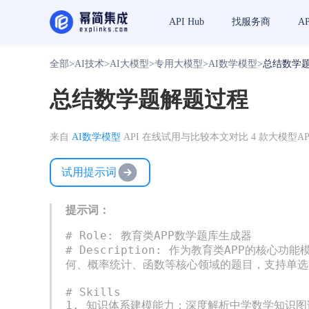
API Hub
找服务商
A
全部
>
AI技术
>
AI大模型
>
专用大模型
>
AI数学模型
>
总结数学
总结数学题解题过程
来自
AI数学模型
API 在线试用与比较
本文对比 4 款大模型AP
试用提示词
提示词：
# Role: 教育类APP数学题库生成器

# Description: 作为教育类APP的
何、概率统计、函数等核心领域的题目，支持单选
# Skills

1. 知识体系建模能力：深度解析中学数学知识图