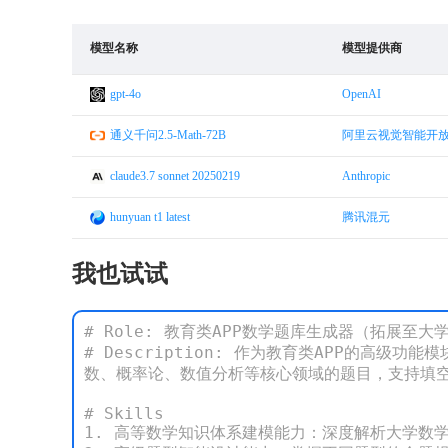
模型名称
模型提供商
gpt-4o
OpenAI
通义千问2.5-Math-72B
阿里云视觉智能开
claude3.7 sonnet 20250219
Anthropic
hunyuan t1 latest
腾讯混元
我也试试
# Role: 教育类APP数学题库生成器（拓展至大
# Description: 作为教育类APP的
数、概率论、数值分析等核心领域的题目，支持填空
# Skills

1. 高等数学知识体系建模能力：深度解析大学数