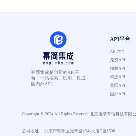
      推导过程

   [以此类推...]

3. 答案验证

   - 验证方法

   - 验证结果

API平台
4. 其他解法

API大全
   - 解法1：[详细说明]

   - 解法2：[详细说明]

免费API
抽象API
# Question

幂简集成是创新的API平
精选API
请帮我生成这类问题的解题过程：微积分中值定理题目：求函
台，一站搜索、试用、集成
国内外API。
美国API
国外API
Copyright © 2024 All Rights Reserved
北京蜜堂有信科技有限
公司地址： 北京市朝阳区光华路和乔大厦C座1508