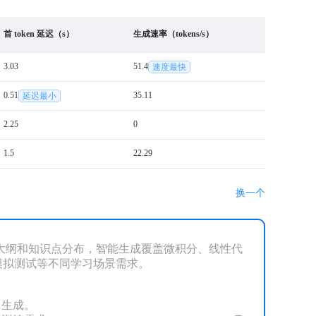
首 token 延迟（s）
生成速率（tokens/s）
3.03
51.4
速度最快
0.51
35.11
延迟最小
2.25
0
1.5
22.29
换一个
课程大纲和知识点分布，智能生成覆盖微积分、线性代
拟测试等不同学习场景需求。

生成。
