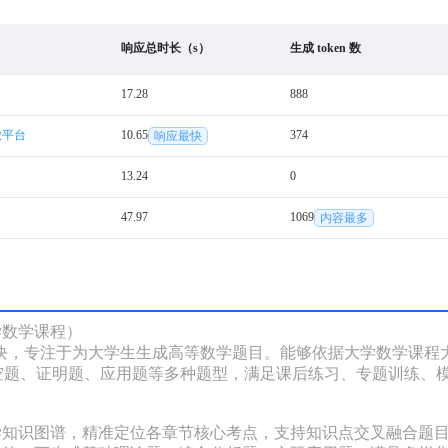
响应总时长（s）
生成 token 数
17.28
888
放平台
10.65
374
响应最快
13.24
0
47.97
1069
内容最多
学数学课程）

高级功能模块，专注于为大学生生成高等数学题目。能够依据大学数学
题、证明题、应用题等多种题型，满足课后练习、专题训练、模
学知识图谱，精准定位各章节核心考点，支持知识点交叉融合题目