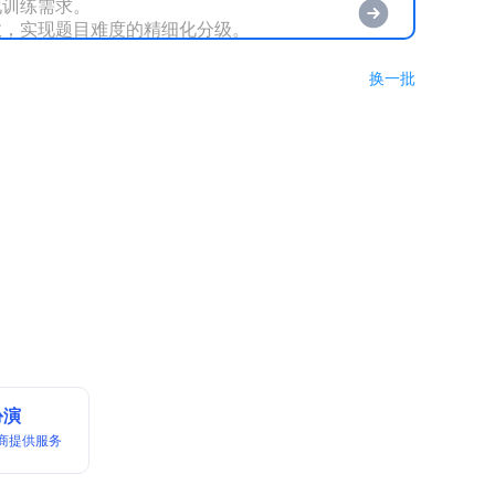
训练需求。

，实现题目难度的精细化分级。

确保答案的准确性和解析的指导性。

换一批
扮演
商提供服务