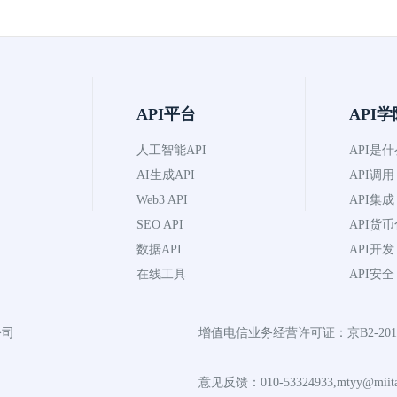
API平台
API学
人工智能API
API是
AI生成API
API调用
Web3 API
API集成
SEO API
API货
数 f(x) = x^3 - 3x^2 + 2 在区间 [1, 3]
数据API
API开发
在线工具
API安全
公司
增值电信业务经营许可证：京B2-2019
意见反馈：010-53324933,mtyy@miita