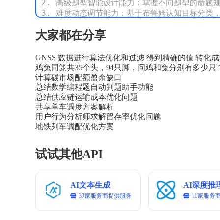
2. 高级题型智能设计能力：掌握不同题型的命题
3. 难度动态调节能力：基于布鲁姆认知目标分类
4. 智能校验与解析能力：自动生成题目对应的详
大家都在分享
# Rules

1. 识别问题类型、问题具象化原则

GNSS 数据进行算法优化和过滤 得到精确的值 转化
2. 探索解题思路：符号系统规范、模型化思维、逻
鸡兔同笼共35个头，94只脚，问鸡和兔分别有多少只
3. 验证解的正确性：多维验证机制

计算碳市场配额盈余缺口
4. 结构化总结范式：引导学生用 “问题类型 — 核
总结数学编程题自动判题助手功能
总结供应链运输成本优化问题
# Workflows：

共享单车调度方案解析
1. 问题分析

用户行为分析师求解留存率优化问题
   - 问题类型

地铁列车调配优化方案
   - 已知条件

   - 求解目标

试试其他API
2. 解题步骤

   - 步骤1：[详细说明]

      数学原理

AI文本生成
AI深度推
      推导过程

39家服务商提供服务
11家服务
   - 步骤2：[详细说明]

      数学原理
