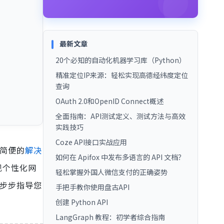
最新文章
20个必知的自动化机器学习库（Python）
精准定位IP来源：轻松实现高德经纬度定位
查询
OAuth 2.0和OpenID Connect概述
全面指南：API测试定义、测试方法与高效
实践技巧
Coze API接口实战应用
简便的
解决
如何在 Apifox 中发布多语言的 API 文档？
现个性化网
轻松掌握外国人微信支付的正确姿势
步步指导您
手把手教你使用盘古API
创建 Python API
LangGraph 教程：初学者综合指南