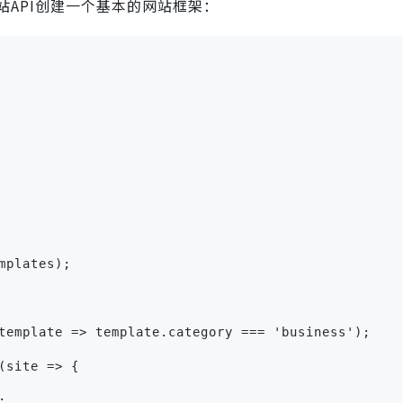
建站API创建一个基本的网站框架：
mplates);
nd(template => template.category === 'business
(site => {
;