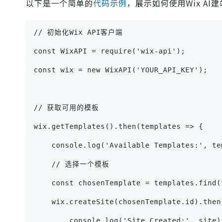
以下是一个简单的
代码示例
，展示如何使用Wix AI
// 初始化Wix API客户端
const WixAPI = require('wix-api');
const wix = new WixAPI('YOUR_API_KEY');
// 获取可用的模板
wix.getTemplates().then(templates => {
    console.log('Available Templates:', te
    // 选择一个模板
    const chosenTemplate = templates.fi
    wix.createSite(chosenTemplate.id).then
        console.log('Site Created:', site)