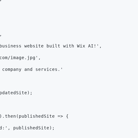
,
business website built with Wix AI!',
com/image.jpg',
 company and services.'
pdatedSite);
).then(publishedSite => {
d:', publishedSite);