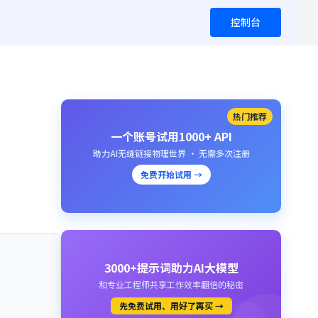
控制台
热门推荐
一个账号试用1000+ API
助力AI无缝链接物理世界 · 无需多次注册
免费开始试用 →
3000+提示词助力AI大模型
和专业工程师共享工作效率翻倍的秘密
先免费试用、用好了再买 →