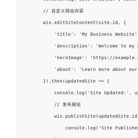
        // 自定义网站内容
        wix.editSiteContent(site.id, {
            'title': 'My Business Website'
            'description': 'Welcome to my 
            'heroImage': 'https://example.
            'about': 'Learn more about our
        }).then(updatedSite => {
            console.log('Site Updated:', u
            // 发布网站
            wix.publishSite(updatedSite.id
                console.log('Site Publishe