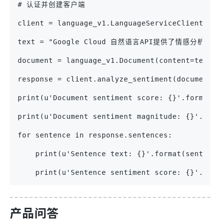
# 认证并创建客户端
client = language_v1.LanguageServiceClient(
text = "Google Cloud 自然语言API提供了情感分析
document = language_v1.Document(content=tex
response = client.analyze_sentiment(documen
print(u'Document sentiment score: {}'.format(
print(u'Document sentiment magnitude: {}'.for
for sentence in response.sentences:
    print(u'Sentence text: {}'.format(sentenc
    print(u'Sentence sentiment score: {}'.for
产品问答