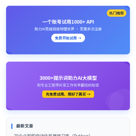
热门推荐
一个账号试用1000+ API
助力AI无缝链接物理世界 · 无需多次注册
免费开始试用 →
3000+提示词助力AI大模型
和专业工程师共享工作效率翻倍的秘密
先免费试用、用好了再买 →
最新文章
20个必知的自动化机器学习库（Python）