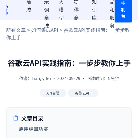
商
示
大
提
知
品
控
制
城
词
模
供
识
和
台
商
型
商
库
服
城
务
所有文章
>
如何集成API
> 谷歌云API实践指南：一步步教
你上手
谷歌云API实践指南：一步步教你上手
作者：han, yifei · 2024-09-29 · 阅读时间：5分钟
API合辑
谷歌云API
文章目录
启用结算功能