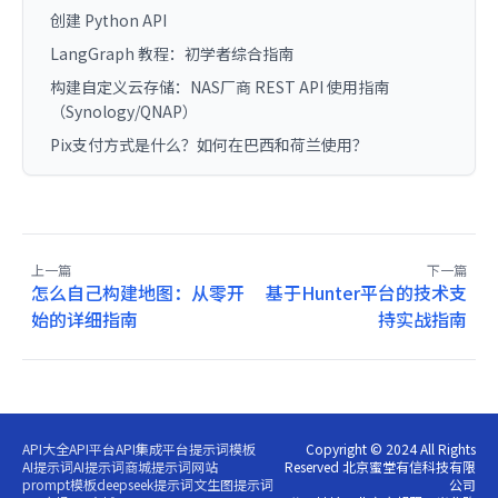
创建 Python API
LangGraph 教程：初学者综合指南
构建自定义云存储：NAS厂商 REST API 使用指南
（Synology/QNAP）
Pix支付方式是什么？如何在巴西和荷兰使用？
上一篇
下一篇
怎么自己构建地图：从零开
基于Hunter平台的技术支
始的详细指南
持实战指南
API大全
API平台
API集成平台
提示词模板
Copyright © 2024 All Rights
AI提示词
AI提示词商城
提示词网站
Reserved 北京蜜堂有信科技有限
prompt模板
deepseek提示词
文生图提示词
公司