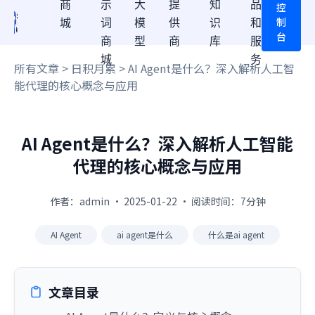
商
示
大
提
知
品
控
制
城
词
模
供
识
和
台
商
型
商
库
服
城
务
所有文章
>
日积月累
> AI Agent是什么？深入解析人工智
能代理的核心概念与应用
AI Agent是什么？深入解析人工智能
代理的核心概念与应用
作者：admin · 2025-01-22 · 阅读时间：7分钟
AI Agent
ai agent是什么
什么是ai agent
文章目录