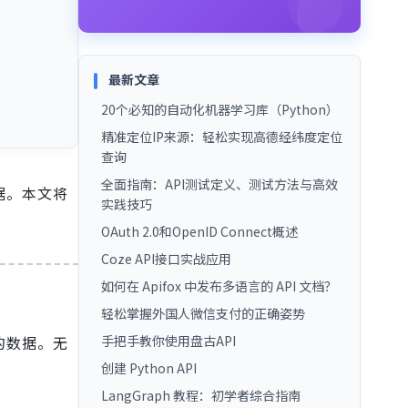
最新文章
20个必知的自动化机器学习库（Python）
精准定位IP来源：轻松实现高德经纬度定位
查询
全面指南：API测试定义、测试方法与高效
据。本文将
实践技巧
OAuth 2.0和OpenID Connect概述
Coze API接口实战应用
如何在 Apifox 中发布多语言的 API 文档？
轻松掌握外国人微信支付的正确姿势
手把手教你使用盘古API
的数据。无
创建 Python API
LangGraph 教程：初学者综合指南