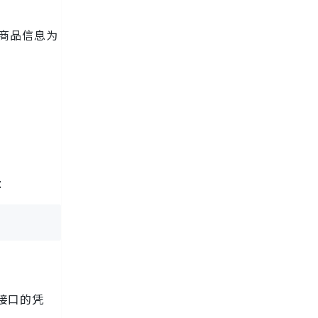
的商品信息为
：
I接口的凭