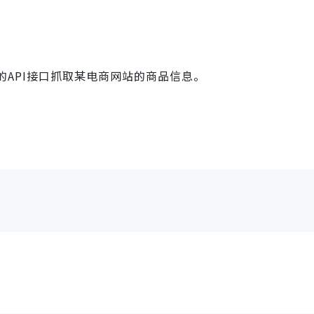
的API接口抓取某电商网站的商品信息。