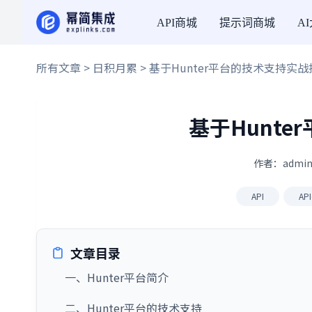
API商城
提示词商城
A
所有文章
>
日积月累
> 基于Hunter平台的技术支持实
基于Hunt
作者：admin
API
AP
文章目录
一、Hunter平台简介
二、Hunter平台的技术支持