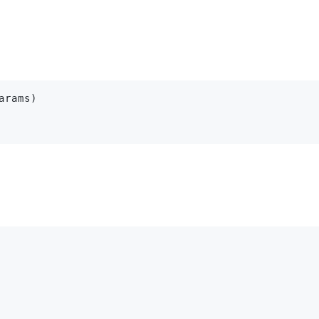
arams)