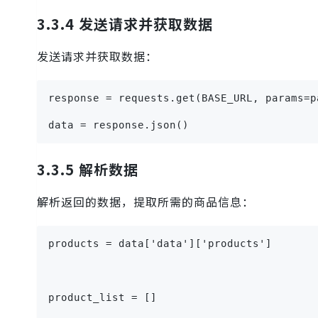
3.3.4 发送请求并获取数据
发送请求并获取数据：
response = requests.get(BASE_URL, params=p
data = response.json()
3.3.5 解析数据
解析返回的数据，提取所需的商品信息：
products = data['data']['products']
product_list = []