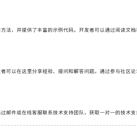
使用方法，并提供了丰富的示例代码。开发者可以通过阅读文
开发者可以在这里分享经验、提问和解答问题。通过参与社区
以通过邮件或在线客服联系技术支持团队，获取一对一的技术支