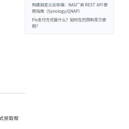
构建自定义云存储：NAS厂商 REST API 使
用指南（Synology/QNAP）
Pix支付方式是什么？如何在巴西和荷兰使
用？
方式获取帮