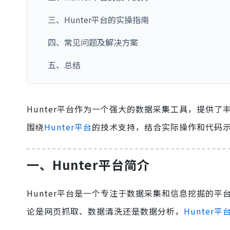
三、Hunter平台的实操指南
四、常见问题及解决方案
五、总结
Hunter平台作为一个强大的数据采集工具，提供
围绕
Hunter平台
的技术支持，结合实际操作和代码示
一、Hunter平台简介
Hunter平台是一个专注于数据采集和信息挖掘的
论是网页抓取、数据清洗还是数据分析，
Hunter平