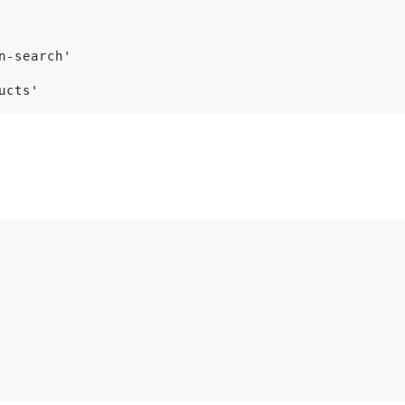
n-search'
ucts'