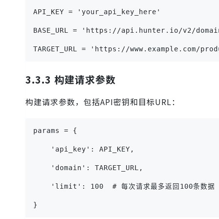
API_KEY = 'your_api_key_here'
BASE_URL = 'https://api.hunter.io/v2/domai
TARGET_URL = 'https://www.example.com/prod
3.3.3 构建请求参数
构建请求参数，包括API密钥和目标URL：
params = {
    'api_key': API_KEY,
    'domain': TARGET_URL,
    'limit': 100  # 每次请求最多返回100条数据
}