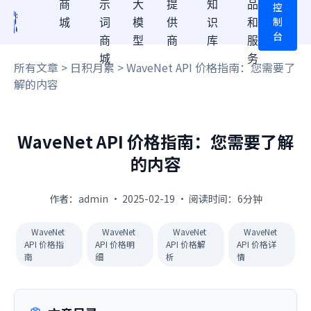
商
示
大
提
知
品
控
制
城
词
模
供
识
和
台
商
型
商
库
服
城
务
所有文章
>
日积月累
> WaveNet API 价格指南：您需要了
解的内容
WaveNet API 价格指南：您需要了解
的内容
作者：admin · 2025-02-19 · 阅读时间：6分钟
WaveNet
WaveNet
WaveNet
WaveNet
API 价格指
API 价格明
API 价格解
API 价格详
南
细
析
情