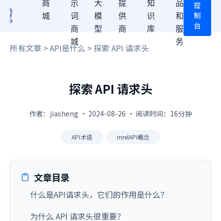
商
示
大
提
知
品
控
制
城
词
模
供
识
和
台
商
型
商
库
服
城
务
所有文章
>
API是什么
> 探索 API 请求头
探索 API 请求头
作者：jiasheng · 2024-08-26 · 阅读时间：16分钟
API术语
mrelAPI概念
文章目录
什么是API请求头，它们的作用是什么？
为什么 API 请求头很重要？