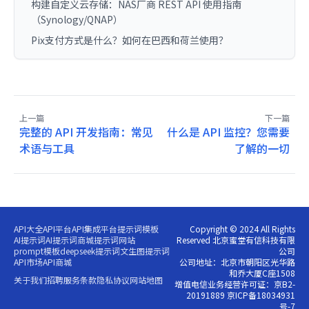
构建自定义云存储：NAS厂商 REST API 使用指南
（Synology/QNAP）
Pix支付方式是什么？如何在巴西和荷兰使用？
上一篇
下一篇
完整的 API 开发指南：常见
什么是 API 监控？您需要
术语与工具
了解的一切
API大全
API平台
API集成平台
提示词模板
Copyright © 2024 All Rights
AI提示词
AI提示词商城
提示词网站
Reserved 北京蜜堂有信科技有限
prompt模板
deepseek提示词
文生图提示词
公司
API市场
API商城
公司地址：北京市朝阳区光华路
和乔大厦C座1508
关于我们
招聘
服务条款
隐私协议
网站地图
增值电信业务经营许可证：京B2-
20191889 京ICP备18034931
号-7