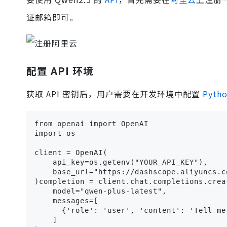
证邮箱即可。
配置 API 环境
获取 API 密钥后，用户需要在开发环境中配置
Pyth
from openai import OpenAI

import os

client = OpenAI(

    api_key=os.getenv("YOUR_API_KEY"),

    base_url="https://dashscope.aliyuncs.c
)completion = client.chat.completions.creat
    model="qwen-plus-latest",

    messages=[

      {'role': 'user', 'content': 'Tell me
    ]
