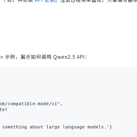
on
示例，展示如何调用 Qwen2.5 API：
om/compatible-mode/v1",

e(

 something about large language models.'}
