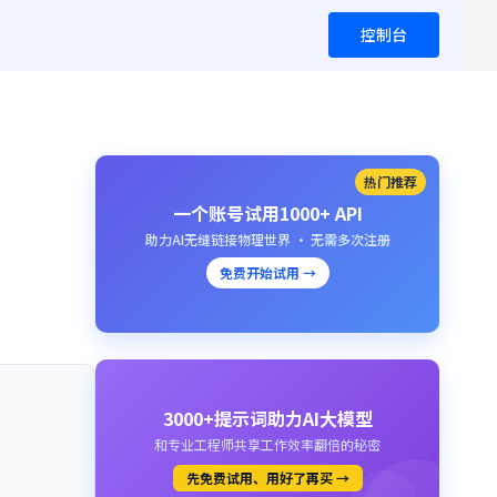
控制台
热门推荐
一个账号试用1000+ API
助力AI无缝链接物理世界 · 无需多次注册
免费开始试用 →
3000+提示词助力AI大模型
和专业工程师共享工作效率翻倍的秘密
先免费试用、用好了再买 →