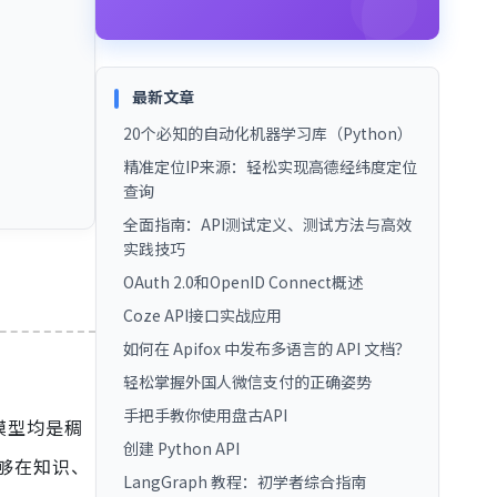
最新文章
20个必知的自动化机器学习库（Python）
精准定位IP来源：轻松实现高德经纬度定位
查询
全面指南：API测试定义、测试方法与高效
实践技巧
OAuth 2.0和OpenID Connect概述
Coze API接口实战应用
如何在 Apifox 中发布多语言的 API 文档？
轻松掌握外国人微信支付的正确姿势
手把手教你使用盘古API
些模型均是稠
创建 Python API
够在知识、
LangGraph 教程：初学者综合指南