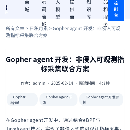
商
示
大
提
知
品
控
制
城
词
模
供
识
和
台
商
型
商
库
服
城
务
所有文章
>
日积月累
> Gopher agent 开发：非侵入可观
测指标采集联合方案
Gopher agent 开发：非侵入可观测指
标采集联合方案
作者：admin · 2025-02-14 · 阅读时间：4分钟
Gopher
Gopher agent 开
Gopher agent 开发示
agent
发
例
在Gopher agent开发中，通过结合eBPF与
JavaAgent技术，实现了非侵入式的可观测指标采集。