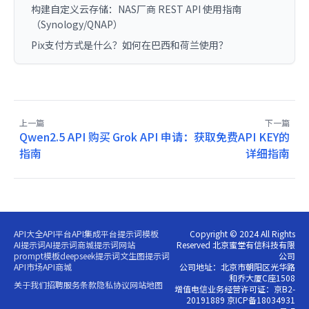
构建自定义云存储：NAS厂商 REST API 使用指南
（Synology/QNAP）
Pix支付方式是什么？如何在巴西和荷兰使用？
上一篇
下一篇
Qwen2.5 API 购买
Grok API 申请：获取免费API KEY的
指南
详细指南
API大全
API平台
API集成平台
提示词模板
Copyright © 2024 All Rights
AI提示词
AI提示词商城
提示词网站
Reserved 北京蜜堂有信科技有限
prompt模板
deepseek提示词
文生图提示词
公司
API市场
API商城
公司地址：北京市朝阳区光华路
和乔大厦C座1508
关于我们
招聘
服务条款
隐私协议
网站地图
增值电信业务经营许可证：京B2-
20191889 京ICP备18034931