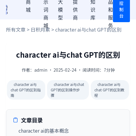
商
示
大
提
知
品
控
制
城
词
模
供
识
和
台
商
型
商
库
服
城
务
所有文章
>
日积月累
> character ai与chat GPT的区别
character ai与chat GPT的区别
作者：admin · 2025-02-24 · 阅读时间：7分钟
character ai与
character ai与chat
character ai与
chat GPT的区别指
GPT的区别操作步
chat GPT的区别教
南
骤
程
文章目录
character ai的基本概念