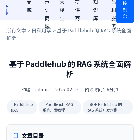
商
示
大
提
知
品
控
制
城
词
模
供
识
和
台
商
型
商
库
服
城
务
所有文章
>
日积月累
> 基于 Paddlehub 的 RAG 系统全面
解析
基于 Paddlehub 的 RAG 系统全面解
析
作者：admin · 2025-02-15 · 阅读时间：6分钟
Paddlehub
Paddlehub RAG
基于 Paddlehub 的
RAG
系统开发教程
RAG 系统开发示例
文章目录