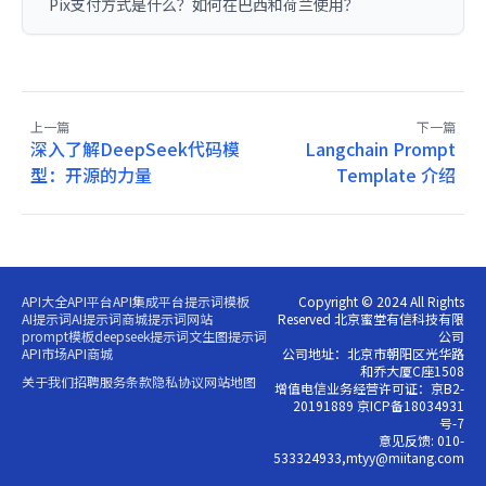
Pix支付方式是什么？如何在巴西和荷兰使用？
上一篇
下一篇
深入了解DeepSeek代码模
Langchain Prompt
型：开源的力量
Template 介绍
API大全
API平台
API集成平台
提示词模板
Copyright © 2024 All Rights
AI提示词
AI提示词商城
提示词网站
Reserved 北京蜜堂有信科技有限
prompt模板
deepseek提示词
文生图提示词
公司
API市场
API商城
公司地址：北京市朝阳区光华路
和乔大厦C座1508
关于我们
招聘
服务条款
隐私协议
网站地图
增值电信业务经营许可证：京B2-
20191889 京ICP备18034931
号-7
意见反馈: 010-
533324933,mtyy@miitang.com