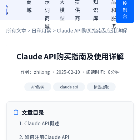
商
示
大
提
知
品
控
制
城
词
模
供
识
和
台
商
型
商
库
服
城
务
所有文章
>
日积月累
> Claude API购买指南及使用详解
Claude API购买指南及使用详解
作者：zhilong · 2025-02-10 · 阅读时间：8分钟
API购买
claude api
标签提取
文章目录
1. Claude API概述
2. 如何注册Claude API