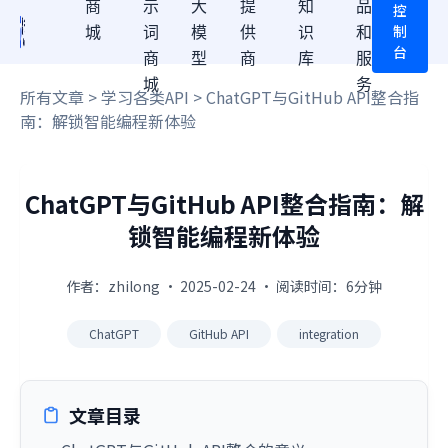
商
示
大
提
知
品
控
制
城
词
模
供
识
和
台
商
型
商
库
服
城
务
所有文章
>
学习各类API
> ChatGPT与GitHub API整合指
南：解锁智能编程新体验
ChatGPT与GitHub API整合指南：解
锁智能编程新体验
作者：zhilong · 2025-02-24 · 阅读时间：6分钟
ChatGPT
GitHub API
integration
文章目录