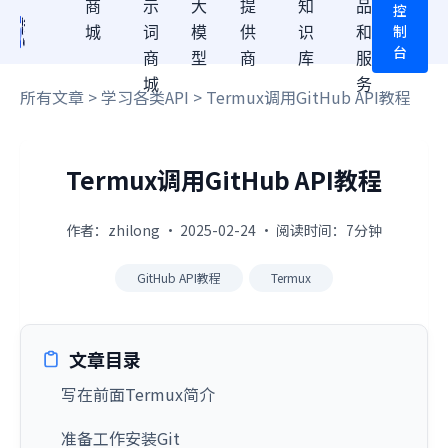
商
示
大
提
知
品
控
制
城
词
模
供
识
和
台
商
型
商
库
服
城
务
所有文章
>
学习各类API
> Termux调用GitHub API教程
Termux调用GitHub API教程
作者：zhilong · 2025-02-24 · 阅读时间：7分钟
GitHub API教程
Termux
文章目录
写在前面Termux简介
准备工作安装Git