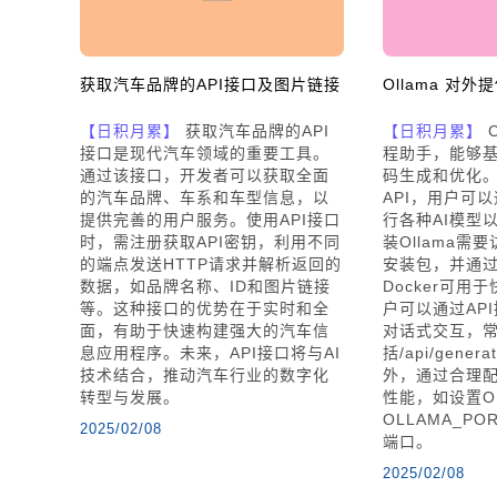
获取汽车品牌的API接口及图片链接
Ollama 对外
【日积月累】
获取汽车品牌的API
【日积月累】
C
接口是现代汽车领域的重要工具。
程助手，能够
通过该接口，开发者可以获取全面
码生成和优化。O
的汽车品牌、车系和车型信息，以
API，用户可
提供完善的用户服务。使用API接口
行各种AI模型
时，需注册获取API密钥，利用不同
装Ollama需
的端点发送HTTP请求并解析返回的
安装包，并通过
数据，如品牌名称、ID和图片链接
Docker可用于
等。这种接口的优势在于实时和全
户可以通过AP
面，有助于快速构建强大的汽车信
对话式交互，
息应用程序。未来，API接口将与AI
括/api/genera
技术结合，推动汽车行业的数字化
外，通过合理
转型与发展。
性能，如设置OL
OLLAMA_P
2025/02/08
端口。
2025/02/08