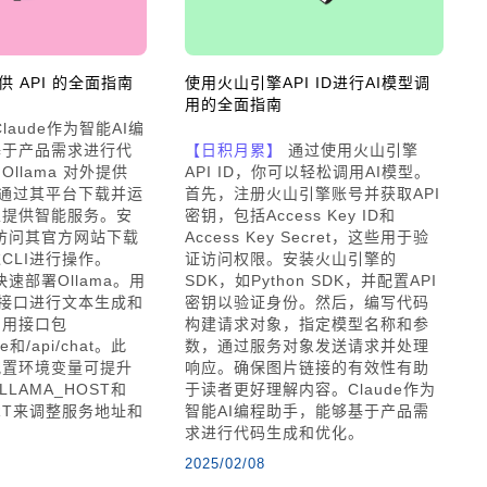
提供 API 的全面指南
使用火山引擎API ID进行AI模型调
用的全面指南
laude作为智能AI编
基于产品需求进行代
【日积月累】
通过使用火山引擎
llama 对外提供
API ID，你可以轻松调用AI模型。
以通过其平台下载并运
首先，注册火山引擎账号并获取API
以提供智能服务。安
密钥，包括Access Key ID和
要访问其官方网站下载
Access Key Secret，这些用于验
CLI进行操作。
证访问权限。安装火山引擎的
快速部署Ollama。用
SDK，如Python SDK，并配置API
I接口进行文本生成和
密钥以验证身份。然后，编写代码
常用接口包
构建请求对象，指定模型名称和参
te和/api/chat。此
数，通过服务对象发送请求并处理
配置环境变量可提升
响应。确保图片链接的有效性有助
LAMA_HOST和
于读者更好理解内容。Claude作为
ORT来调整服务地址和
智能AI编程助手，能够基于产品需
求进行代码生成和优化。
2025/02/08