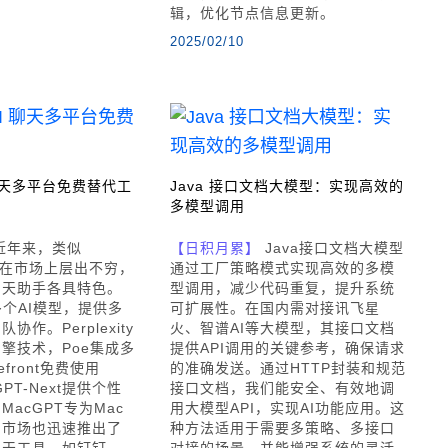
辑，优化节点信息更新。
2025/02/10
I 聊天多平台免费替代工
Java 接口文档大模型：实现高效的
多模型调用
近年来，类似
【日积月累】
Java接口文档大模型
工具在市场上层出不穷，
通过工厂策略模式实现高效的多模
聊天助手各具特色。
型调用，减少代码重复，提升系统
持多个AI模型，提供多
可扩展性。在国内需对接讯飞星
作。Perplexity
火、智谱AI等大模型，其接口文档
引擎技术，Poe集成多
提供API调用的关键参考，确保请求
efront免费使用
的准确发送。通过HTTP封装和规范
GPT-Next提供个性
接口文档，我们能安全、有效地调
acGPT专为Mac
用大模型API，实现AI功能应用。这
内市场也迅速推出了
种方法适用于需要多策略、多接口
聊天工具，如钉钉、
对接的场景，并能增强系统的灵活