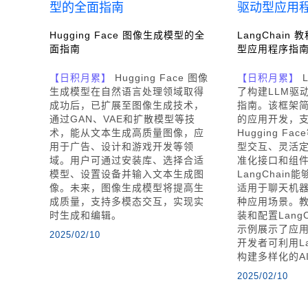
Hugging Face 图像生成模型的全
LangChain
面指南
型应用程序指
【日积月累】
Hugging Face 图像
【日积月累】
L
生成模型在自然语言处理领域取得
了构建LLM驱
成功后，已扩展至图像生成技术，
指南。该框架
通过GAN、VAE和扩散模型等技
的应用开发，支持
术，能从文本生成高质量图像，应
Hugging F
用于广告、设计和游戏开发等领
型交互、灵活
域。用户可通过安装库、选择合适
准化接口和组
模型、设置设备并输入文本生成图
LangChai
像。未来，图像生成模型将提高生
适用于聊天机
成质量，支持多模态交互，实现实
种应用场景。
时生成和编辑。
装和配置Lang
示例展示了应
2025/02/10
开发者可利用La
构建多样化的A
2025/02/10