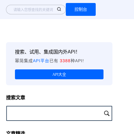
控制台
搜索、试用、集成国内外API！
幂简集成
API平台
已有
3388
种API!
API大全
搜索文章
文章精选