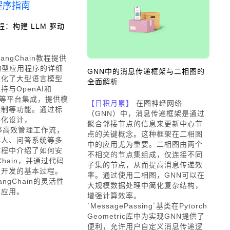
 教程：构建 LLM 驱动
南
angChain教程提供
动型应用程序的详细
GNN中的消息传递框架与二相图的
简化了大型语言模型
全面解析
与OpenAI和
ace等平台集成，提供模
【日积月累】
在图神经网络
定制等功能。通过标
（GNN）中，消息传递框架是通过
件化设计，
聚合邻接节点的信息来更新中心节
n能够高效管理工作流，
点的关键概念。这种框架在二相图
器人、问答系统等多
中的应用尤为重要。二相图由两个
教程中介绍了如何安
不相交的节点集组成，仅连接不同
Chain，并通过代码
子集的节点，从而提高消息传递效
用开发的基本过程。
率。通过使用二相图，GNN可以在
ngChain的灵活性
大规模数据处理中简化复杂结构，
I应用。
增强计算效率。
`MessagePassing`基类在Pytorch
Geometric库中为实现GNN提供了
便利，允许用户自定义消息传递逻