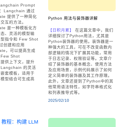
angchain Prompt
绍：Langchain 通过
plate 提供了一种简化
Python 用法与装饰器详解
型交互的方法。
plate 是一种模板化方
【日积月累】
在这篇文章中，我们
动态、灵活的模型输
详细探讨了Python用法，尤其是
指令和 Few Shot
Python装饰器的使用。装饰器是一
。通过创建和应用
种强大的工具，可在不改变函数内
mplate，可以提高生成
部逻辑的情况下扩展其功能，常用
ew Shot
于日志记录、权限验证等。文章介
 通过提供上下文，提升
绍了装饰器的基本概念、使用方法
angchain 的灵活
及应用场景，示例代码展示了如何
和嵌套模板，适用于
定义简单的装饰器及其工作原理。
大模型结合可生成高
此外，文章还提到了Python中的其
他常用语法特性，如字符串格式化
和列表推导式等。
2025/02/10