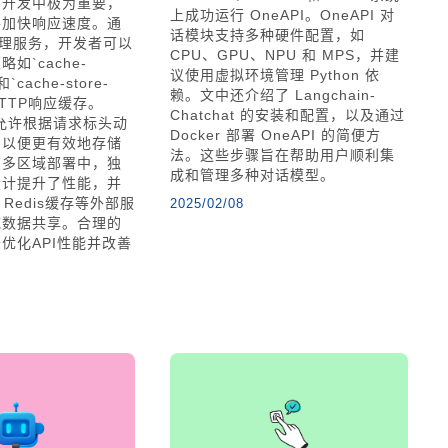
序开发中极为重要，
上成功运行 OneAPI。OneAPI 对
并加快响应速度。通
话模块支持多种硬件配置，如
PI管理服务，开发者可以
CPU、GPU、NPU 和 MPS，并建
如`cache-
议使用虚拟环境管理 Python 依
和`cache-store-
赖。文中还介绍了 Langchain-
HTTP响应缓存。
Chatchat 的安装和配置，以及通过
`属性允许根据请求标头动
Docker 部署 OneAPI 的简便方
，以便更有效地存储
法。这些步骤旨在帮助用户顺利集
在多区域部署中，独
成和管理多种对话模型。
设计提升了性能，并
 Redis缓存等外部服
2025/02/08
域数据共享。合理的
优化API性能并改善