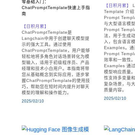
零基础入门：
【日积月累】
L
ChatPromptTemplate快速上手指
Template 介
南
Prompt Tem
与大型语言模
【日积月累】
Prompt Tem
ChatPromptTemplate是
法，用于生成
Langchain中用于创建聊天模型提
入，包含语言模型
示的强大工具。通过使用
Examples
ChatPromptTemplate，用户能够
Prompt Te
轻松地将多角色对话场景转化为模
效率和一致性。F
型输入，适用于初级程序员、产品
Examples
经理和技术小白用户。本指南将带
模型响应质量。L
您从基础概念到实际应用，逐步掌
性支持多变量
握ChatPromptTemplate的使用技
复杂场景，与
巧，帮助您在短时间内提升对聊天
质量内容。
模型的理解和操作能力。
2025/02/10
2025/02/10