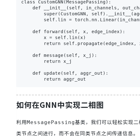
class CustomGNN(MessagePassing):

    def __init__(self, in_channels, out_cha
        super(CustomGNN, self).__init__(agg
        self.lin = torch.nn.Linear(in_chan
    def forward(self, x, edge_index):

        x = self.lin(x)

        return self.propagate(edge_index, x
    def message(self, x_j):

        return x_j

    def update(self, aggr_out):

        return aggr_out
如何在GNN中实现二相图
利用
基类，我们可以轻松实现二
MessagePassing
类节点之间进行，而不会在同类节点之间传递信息。