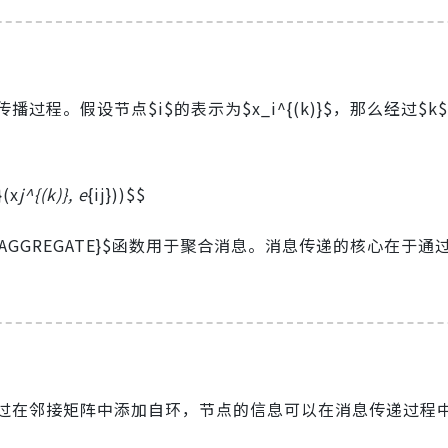
程。假设节点$i$的表示为$x_i^{(k)}$，那么经过$k
}(x
j^{(k)}, e
{ij}))$$
ext{AGGREGATE}$函数用于聚合消息。消息传递的核心在于
过在邻接矩阵中添加自环，节点的信息可以在消息传递过程