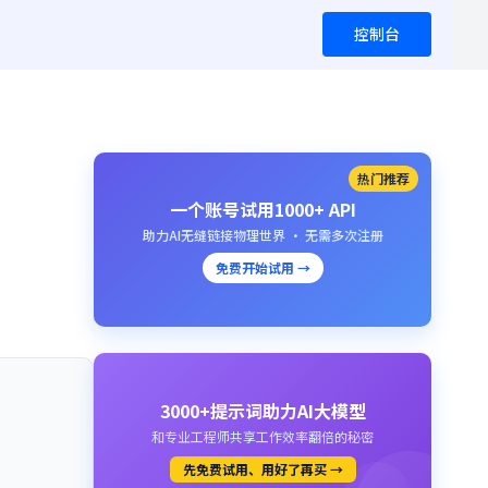
控制台
热门推荐
一个账号试用1000+ API
助力AI无缝链接物理世界 · 无需多次注册
免费开始试用 →
3000+提示词助力AI大模型
和专业工程师共享工作效率翻倍的秘密
先免费试用、用好了再买 →