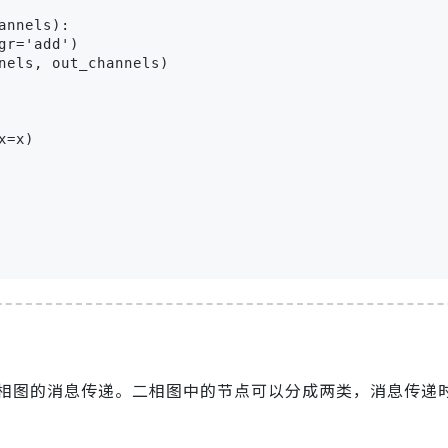
nnels):

r='add')

nels, out_channels)

=x)

相图的消息传递。二相图中的节点可以分成两类，消息传递