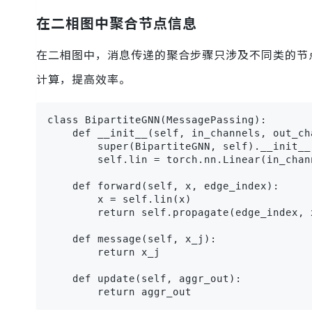
在二相图中聚合节点信息
在二相图中，消息传递的聚合步骤只涉及不同类的节
计算，提高效率。
class BipartiteGNN(MessagePassing):

    def __init__(self, in_channels, out_cha
        super(BipartiteGNN, self).__init__(
        self.lin = torch.nn.Linear(in_chan
    def forward(self, x, edge_index):

        x = self.lin(x)

        return self.propagate(edge_index, x
    def message(self, x_j):

        return x_j

    def update(self, aggr_out):

        return aggr_out