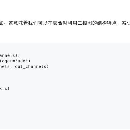
点。这意味着我们可以在聚合时利用二相图的结构特点，减
nnels):

aggr='add')

nels, out_channels)

=x)
