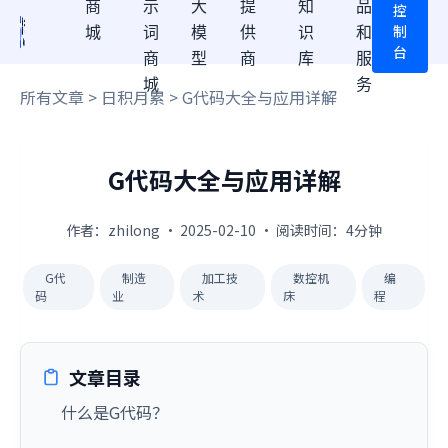
商
示
大
提
知
品
控
制
城
词
模
供
识
和
台
商
型
商
库
服
城
务
所有文章
>
日积月累
> G代码大全与应用详解
G代码大全与应用详解
作者：zhilong · 2025-02-10 · 阅读时间：4分钟
G代
制造
加工技
数控机
编
码
业
术
床
程
文章目录
什么是G代码？