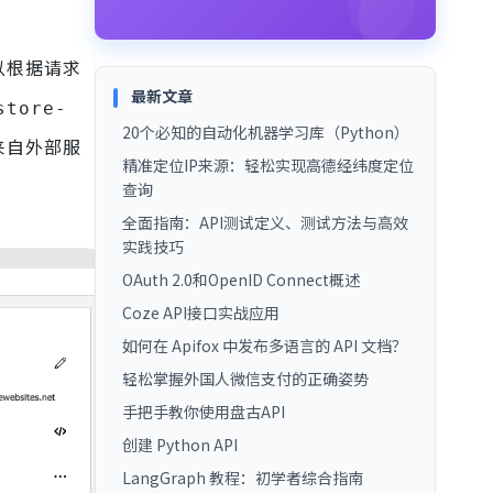
以根据请求
最新文章
store-
20个必知的自动化机器学习库（Python）
来自外部服
精准定位IP来源：轻松实现高德经纬度定位
查询
全面指南：API测试定义、测试方法与高效
实践技巧
OAuth 2.0和OpenID Connect概述
Coze API接口实战应用
如何在 Apifox 中发布多语言的 API 文档？
轻松掌握外国人微信支付的正确姿势
手把手教你使用盘古API
创建 Python API
LangGraph 教程：初学者综合指南