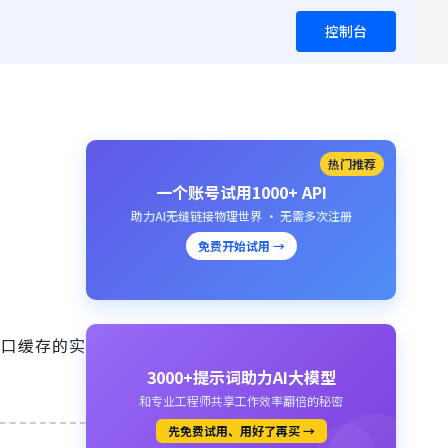
控制台
热门推荐
一个账号试用1000+ API
助力AI无缝链接物理世界 · 无需多次注册
免费开始试用 →
接口缓存的实
3000+提示词助力AI大模型
和专业工程师共享工作效率翻倍的秘密
先免费试用、用好了再买 →