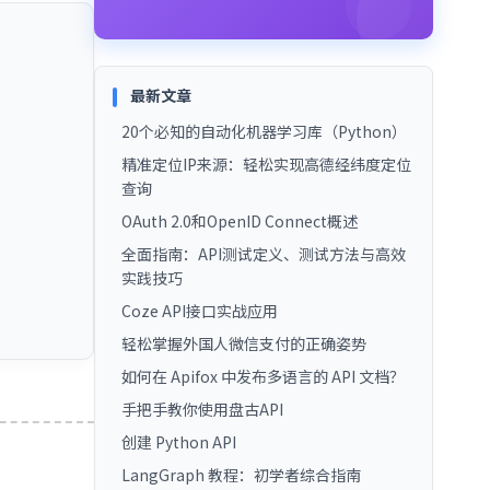
最新文章
20个必知的自动化机器学习库（Python）
精准定位IP来源：轻松实现高德经纬度定位
查询
OAuth 2.0和OpenID Connect概述
全面指南：API测试定义、测试方法与高效
实践技巧
Coze API接口实战应用
轻松掌握外国人微信支付的正确姿势
如何在 Apifox 中发布多语言的 API 文档？
手把手教你使用盘古API
创建 Python API
LangGraph 教程：初学者综合指南