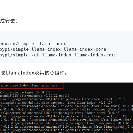
完成安装：
edu.cn/simple llama-index

pypi/simple llama-index llama-index-core

pypi/simple -qU llama-index llama-index-core
LlamaIndex及其核心组件。