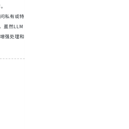
布。
访问私有或特
。虽然LLM
的增强处理和