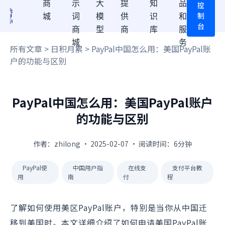
商
示
大
提
知
品
控
制
城
词
模
供
识
和
台
商
型
商
库
服
城
务
所有文章
>
日积月累
> PayPal中国怎么用：美国PayPal账
户的功能与区别
PayPal中国怎么用：美国PayPal账户
的功能与区别
作者：zhilong · 2025-02-07 · 阅读时间：6分钟
PayPal使
中国用户指
在线支
支付平台教
用
南
付
程
了解如何使用美区PayPal账户，特别是当你从中国迁
移到美国时。本文详细介绍了如何申请美国PayPal账