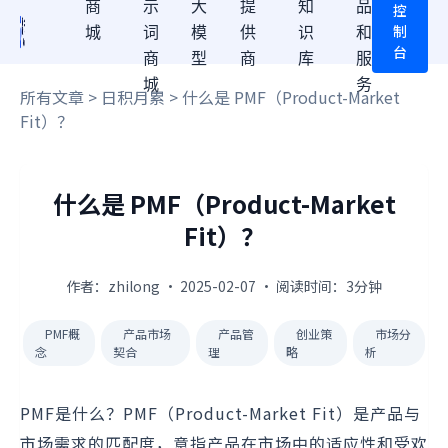
商
示
大
提
知
品
控
制
城
词
模
供
识
和
台
商
型
商
库
服
城
务
所有文章
>
日积月累
> 什么是 PMF（Product-Market
Fit）？
什么是 PMF（Product-Market
Fit）？
作者：zhilong · 2025-02-07 · 阅读时间：3分钟
PMF概
产品市场
产品管
创业策
市场分
念
契合
理
略
析
PMF是什么？PMF（Product-Market Fit）是产品与
市场需求的匹配度，意指产品在市场中的适应性和受欢