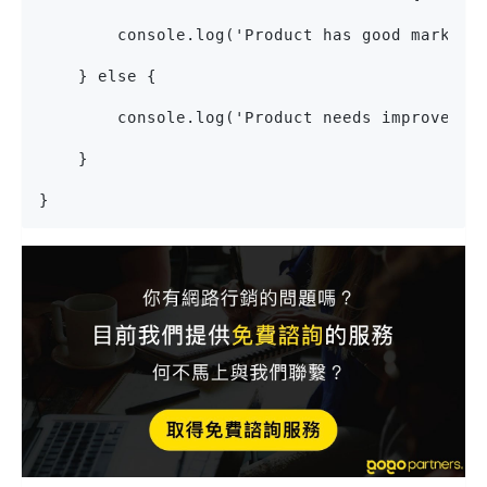
        console.log('Product has good market 
    } else {
        console.log('Product needs improvemen
    }
}