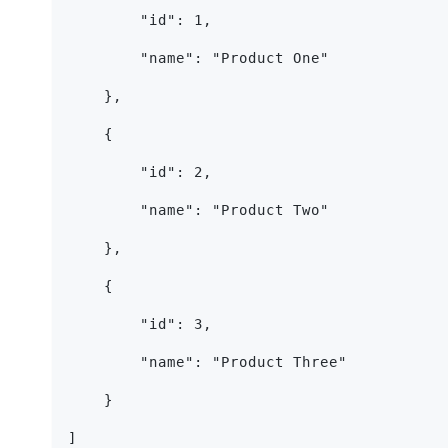
        "id": 1,
        "name": "Product One"
    }, 
    {
        "id": 2,
        "name": "Product Two"
    },
    {
        "id": 3,
        "name": "Product Three"
    }
]