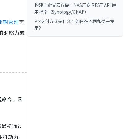
构建自定义云存储：NAS厂商 REST API 使
用指南（Synology/QNAP）
命周期管理
需
Pix支付方式是什么？如何在巴西和荷兰使
用？
们的洞察力或
组命令、函
务最初通过
主要推动力。