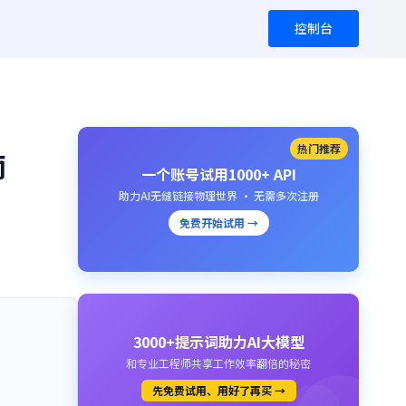
控制台
热门推荐
南
一个账号试用1000+ API
助力AI无缝链接物理世界 · 无需多次注册
免费开始试用 →
3000+提示词助力AI大模型
和专业工程师共享工作效率翻倍的秘密
先免费试用、用好了再买 →