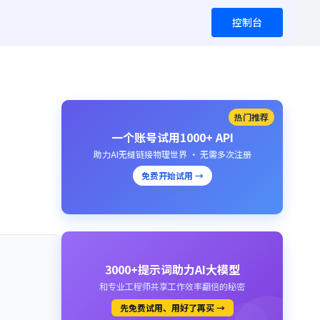
控制台
热门推荐
一个账号试用1000+ API
助力AI无缝链接物理世界 · 无需多次注册
免费开始试用 →
3000+提示词助力AI大模型
和专业工程师共享工作效率翻倍的秘密
先免费试用、用好了再买 →