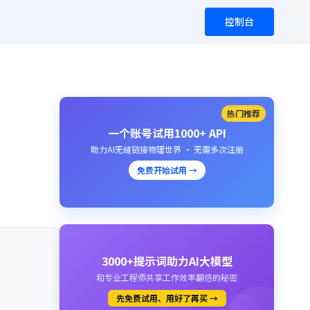
控制台
热门推荐
一个账号试用1000+ API
助力AI无缝链接物理世界 · 无需多次注册
免费开始试用 →
3000+提示词助力AI大模型
和专业工程师共享工作效率翻倍的秘密
先免费试用、用好了再买 →