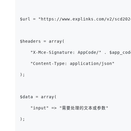
$url = "https://www.explinks.com/v2/scd202
$headers = array(
    "X-Mce-Signature: AppCode/" . $app_cod
    "Content-Type: application/json"
);
$data = array(
    "input" => "需要处理的文本或参数"
);