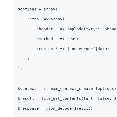
$options = array(
    'http' => array(
        'header'  => implode("\r\n", $head
        'method'  => 'POST',
        'content' => json_encode($data)
    )
);
$context = stream_context_create($options)
$result = file_get_contents($url, false, $
$response = json_decode($result);