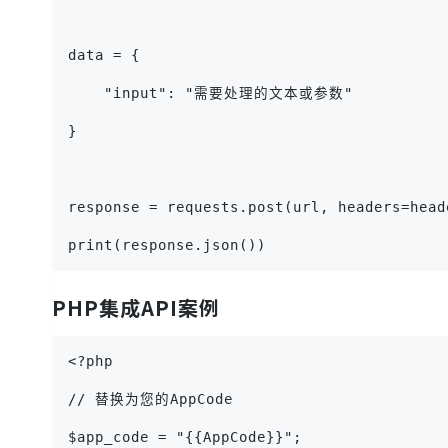
data = {
    "input": "需要处理的文本或参数"
}
response = requests.post(url, headers=head
print(response.json())
PHP集成API案例
<?php
// 替换为您的AppCode
$app_code = "{{AppCode}}";