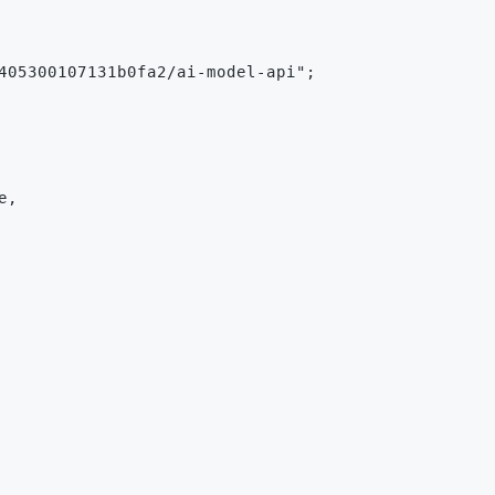
405300107131b0fa2/ai-model-api";
e,