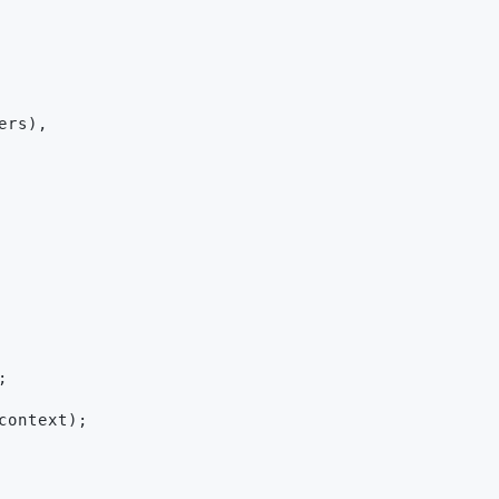
ers),
;
context);