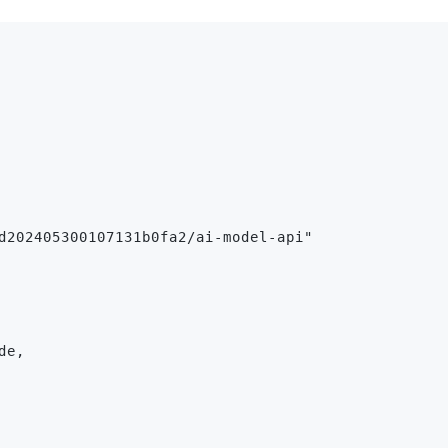
d202405300107131b0fa2/ai-model-api"
de,