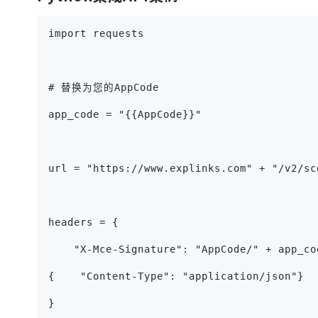
import requests
# 替换为您的AppCode
app_code = "{{AppCode}}"
url = "https://www.explinks.com" + "/v2/sc
headers = {
    "X-Mce-Signature": "AppCode/" + app_co
{    "Content-Type": "application/json"}
}