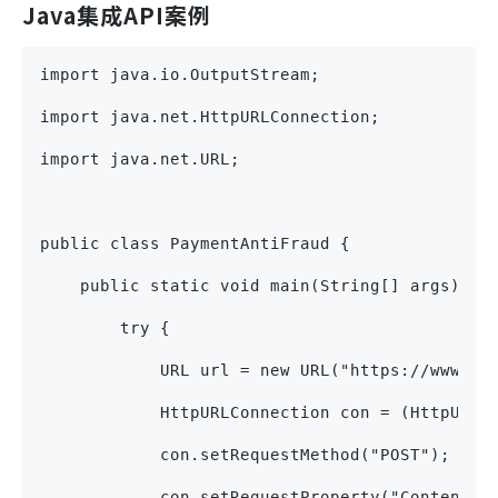
Java集成API案例
import java.io.OutputStream;
import java.net.HttpURLConnection;
import java.net.URL;
public class PaymentAntiFraud {
    public static void main(String[] args) {
        try {
            URL url = new URL("https://www.ex
            HttpURLConnection con = (HttpURLC
            con.setRequestMethod("POST");
            con.setRequestProperty("Content-T