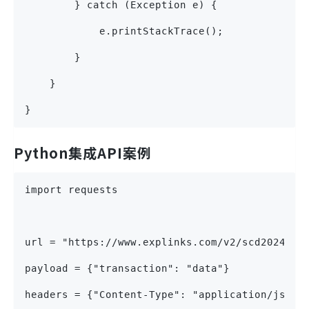
        } catch (Exception e) {
            e.printStackTrace();
        }
    }
}
Python集成API案例
import requests
url = "https://www.explinks.com/v2/scd2024042
payload = {"transaction": "data"}
headers = {"Content-Type": "application/json"