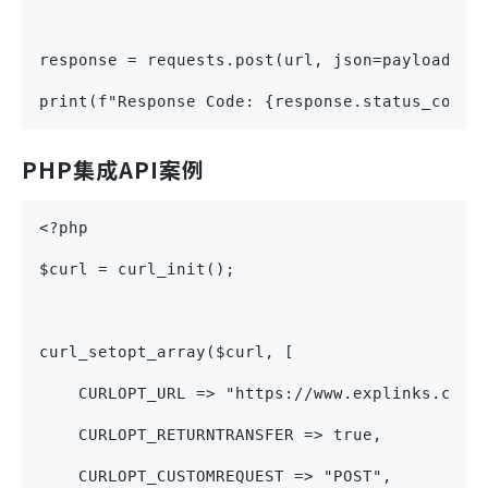
response = requests.post(url, json=payload, h
print(f"Response Code: {response.status_code}
PHP集成API案例
<?php
$curl = curl_init();
curl_setopt_array($curl, [
    CURLOPT_URL => "https://www.explinks.com/
    CURLOPT_RETURNTRANSFER => true,
    CURLOPT_CUSTOMREQUEST => "POST",