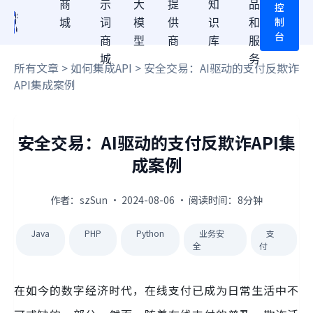
商
示
大
提
知
品
控
制
城
词
模
供
识
和
台
商
型
商
库
服
城
务
所有文章
>
如何集成API
> 安全交易：AI驱动的支付反欺诈
API集成案例
安全交易：AI驱动的支付反欺诈API集
成案例
作者：szSun · 2024-08-06 · 阅读时间：8分钟
Java
PHP
Python
业务安
支
全
付
在如今的数字经济时代，在线支付已成为日常生活中不