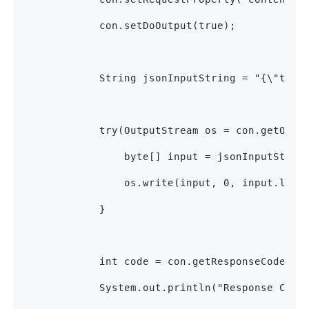
            con.setDoOutput(true);
            String jsonInputString = "{\"tran
            try(OutputStream os = con.getOutp
                byte[] input = jsonInputStrin
                os.write(input, 0, input.leng
            }
            int code = con.getResponseCode();
            System.out.println("Response Code