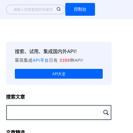
控制台
搜索、试用、集成国内外API！
幂简集成
API平台
已有
3388
种API!
API大全
搜索文章
文章精选