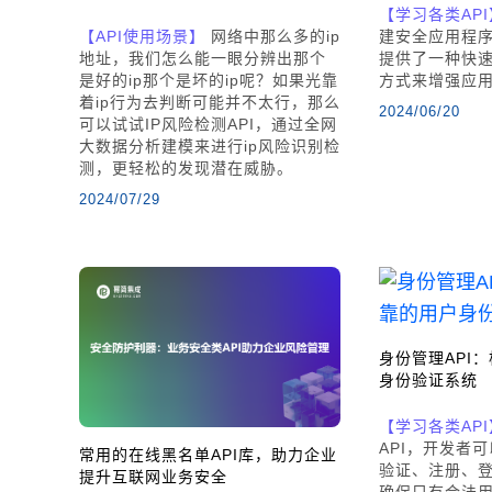
【学习各类API
【API使用场景】
网络中那么多的ip
建安全应用程
地址，我们怎么能一眼分辨出那个
提供了一种快
是好的ip那个是坏的ip呢？如果光靠
方式来增强应
着ip行为去判断可能并不太行，那么
2024/06/20
可以试试IP风险检测API，通过全网
大数据分析建模来进行ip风险识别检
测，更轻松的发现潜在威胁。
2024/07/29
身份管理API
身份验证系统
【学习各类API
API，开发者
常用的在线黑名单API库，助力企业
验证、注册、
提升互联网业务安全
确保只有合法