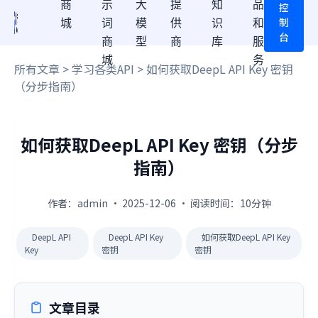
商
示
大
提
知
品
控
制
城
词
模
供
识
和
台
商
型
商
库
服
城
务
所有文章
>
学习各类API
> 如何获取DeepL API Key 密钥
（分步指南）
如何获取DeepL API Key 密钥（分步
指南）
作者：admin · 2025-12-06 · 阅读时间：10分钟
DeepL API
DeepL API Key
如何获取DeepL API Key
Key
密钥
密钥
文章目录