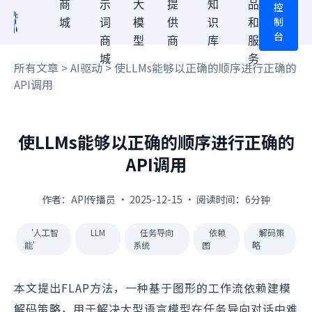
商
示
大
提
知
品
控
制
城
词
模
供
识
和
台
商
型
商
库
服
城
务
所有文章
>
AI驱动
> 使LLMs能够以正确的顺序进行正确的
API调用
使LLMs能够以正确的顺序进行正确的
API调用
作者：API传播员 · 2025-12-15 · 阅读时间：6分钟
'人工智
LLM
任务导向
依赖
解码策
能'
系统
图
略
本文提出FLAP方法，一种基于图形的工作流依赖建模
解码策略，用于解决大型语言模型在任务导向对话中难