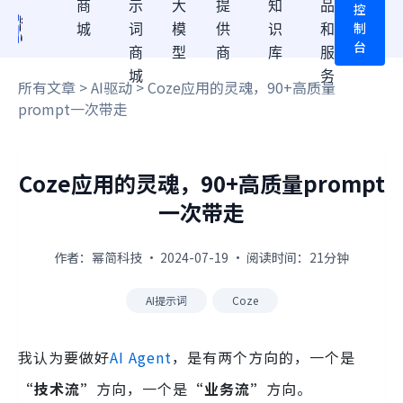
商
示
大
提
知
品
控
制
城
词
模
供
识
和
台
商
型
商
库
服
城
务
所有文章
>
AI驱动
> Coze应用的灵魂，90+高质量
prompt一次带走
Coze应用的灵魂，90+高质量prompt
一次带走
作者：幂简科技 · 2024-07-19 · 阅读时间：21分钟
AI提示词
Coze
我认为要做好
AI Agent
，是有两个方向的，一个是
“技术流”
方向，一个是
“业务流”
方向。