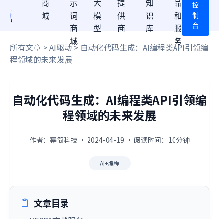
商
示
大
提
知
品
控
制
城
词
模
供
识
和
台
商
型
商
库
服
城
务
所有文章
>
AI驱动
> 自动化代码生成：AI编程类API引领编
程领域的未来发展
自动化代码生成：AI编程类API引领编
程领域的未来发展
作者：幂简科技 · 2024-04-19 · 阅读时间：10分钟
AI+编程
文章目录