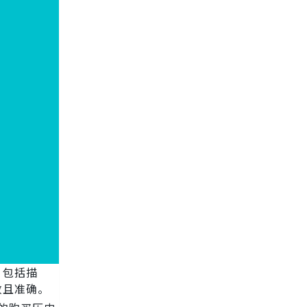
，包括描
致且准确。