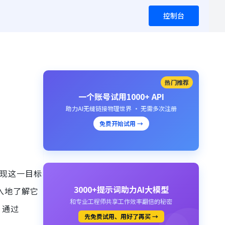
控制台
热门推荐
一个账号试用1000+ API
助力AI无缝链接物理世界 · 无需多次注册
免费开始试用 →
现这一目标
3000+提示词助力AI大模型
入地了解它
和专业工程师共享工作效率翻倍的秘密
。通过
先免费试用、用好了再买 →