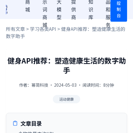
商
示
大
提
知
品
控
制
城
词
模
供
识
和
台
商
型
商
库
服
城
务
所有文章
>
学习各类API
> 健身API推荐：塑造健康生活的
数字助手
健身API推荐：塑造健康生活的数字助
手
作者：幂简科技 · 2024-05-03 · 阅读时间：8分钟
运动健康
文章目录