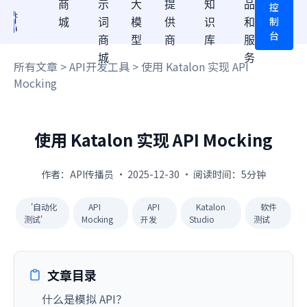
商
示
大
提
知
品
控
制
城
词
模
供
识
和
台
商
型
商
库
服
城
务
所有文章
>
API开发工具
> 使用 Katalon 实现 API
Mocking
使用 Katalon 实现 API Mocking
作者：API传播员 · 2025-12-30 · 阅读时间：5分钟
'自动化
API
API
Katalon
软件
测试'
Mocking
开发
Studio
测试
文章目录
什么是模拟 API？