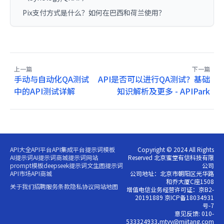
Pix支付方式是什么？如何在巴西和荷兰使用？
上一篇
下一篇
手动与自动化QA测试
API是否可以进行QA测试？基础
中的API测试详解
知识解析及更多 - APIPark
API大全
API平台
API集成平台
提示词模板
Copyright © 2024 All Rights
AI提示词
AI提示词商城
提示词网站
Reserved 北京蜜堂有信科技有限
prompt模板
deepseek提示词
文生图提示词
公司
API市场
API商城
公司地址：北京市朝阳区光华路
和乔大厦C座1508
关于我们
招聘
服务条款
隐私协议
网站地图
增值电信业务经营许可证：京B2-
20191889 京ICP备18034931
号-7
意见反馈: 010-
533324933,mtyy@miitang.com