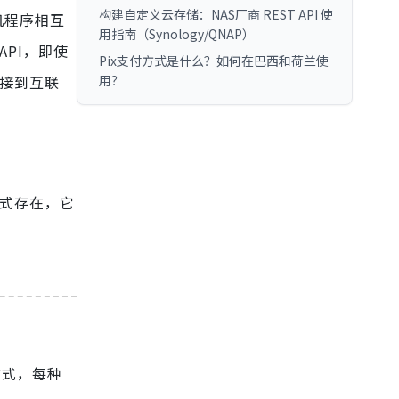
构建自定义云存储：NAS厂商 REST API 使
算机程序相互
用指南（Synology/QNAP）
PI，即使
Pix支付方式是什么？如何在巴西和荷兰使
用？
连接到互联
形式存在，它
方式，每种