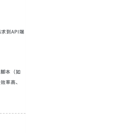
求到API端
试脚本（如
在于效率高、