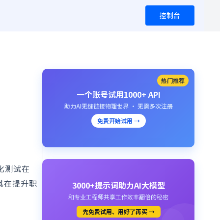
控制台
热门推荐
一个账号试用1000+ API
助力AI无缝链接物理世界 · 无需多次注册
免费开始试用 →
化测试在
及其在提升职
3000+提示词助力AI大模型
和专业工程师共享工作效率翻倍的秘密
先免费试用、用好了再买 →