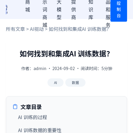
商
示
大
提
知
品
控
制
城
词
模
供
识
和
台
商
型
商
库
服
城
务
所有文章
>
AI驱动
> 如何找到和集成AI 训练数据？
如何找到和集成AI 训练数据？
作者：admin · 2024-09-02 · 阅读时间：5分钟
AI
数据
文章目录
AI 训练的过程
AI 训练数据的重要性