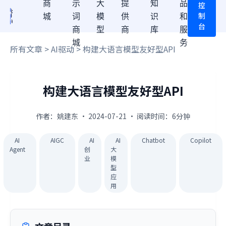
商
示
大
提
知
品
控
制
城
词
模
供
识
和
台
商
型
商
库
服
城
务
所有文章
>
AI驱动
> 构建大语言模型友好型API
构建大语言模型友好型API
作者：姚建东 · 2024-07-21 · 阅读时间：6分钟
AI
AIGC
AI
AI
Chatbot
Copilot
Agent
创
大
业
模
型
应
用