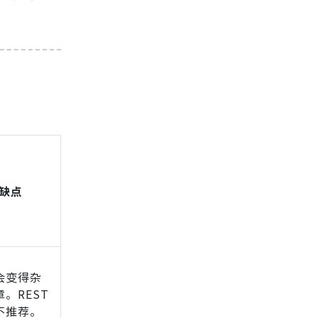
缺点
会变得杂
。REST
不推荐。