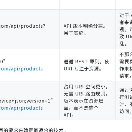
对于 
者来
com/api/products?
API 版本明确分离。
观。
易于实施。
致 U
乱。
不那
.0”
遵循 REST 原则。使
需要
com/api/products
URI 专注于资源。
作来检
请求
占用 URI 空间更小。
通过
无需 URI 路由规则。
行测
evice+json;version=1”
版本表示在资源层
时，
com/api/products
面，而不是整个
访问
API。
目的要求来确定最适合的技术。