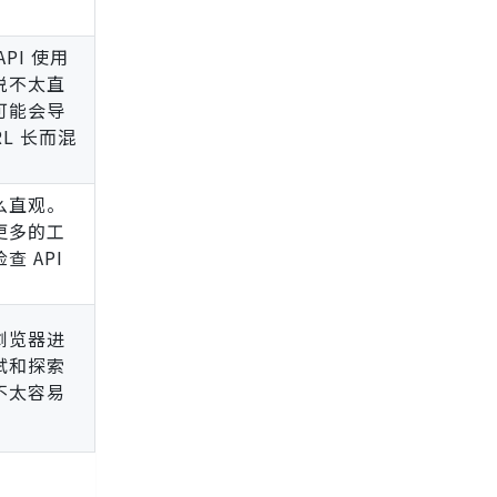
API 使用
说不太直
可能会导
RL 长而混
么直观。
更多的工
查 API
。
浏览器进
试和探索
不太容易
。