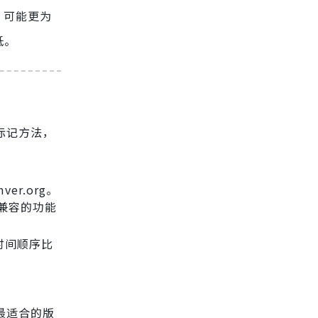
t 可能更为
低。
标记方法，
er.org。
兼容的功能
时间顺序比
最适合的版