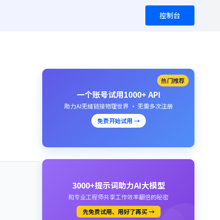
控制台
热门推荐
一个账号试用1000+ API
助力AI无缝链接物理世界 · 无需多次注册
免费开始试用 →
3000+提示词助力AI大模型
和专业工程师共享工作效率翻倍的秘密
先免费试用、用好了再买 →