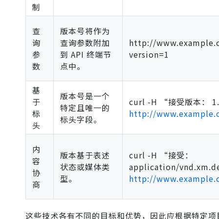
制
查
版本号将作为
询
查询参数附加
http://www.example.
参
到 API 终端节
version=1
数
点中。
基
版本号是一个
于
curl -H “接受版本： 1
特定且唯一的
标
http://www.example.
标头字段。
头
内
版本基于表述
curl -H “接受：
容
状态或媒体类
application/vnd.xm.d
协
型。
http://www.example.
商
这些技术各有不同的目标和优势，因此应根据特定项